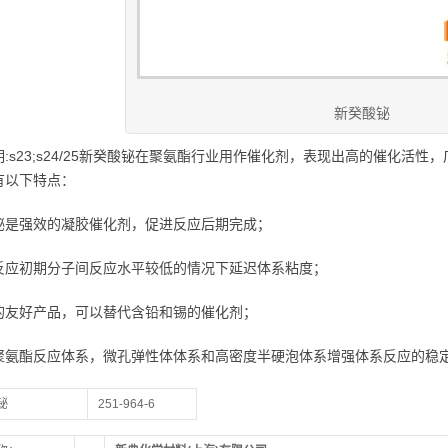
新癸酸铋
:s23;s24/25新癸酸铋在聚氨酯行业用作催化剂，表现出高的催化活
有以下特点：
铋是强效的凝胶催化剂，促进反应后期完成；
反应初期分子间反应水平较低的情况下延迟体系粘度；
的友好产品，可以替代含铅和锡的催化剂；
聚氨酯反应体系，微孔弹性体体系和高密度半硬泡体系增强体系反应的稳
铋
251-964-6