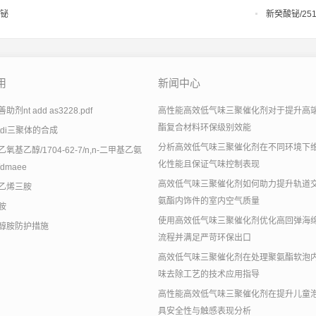
铋
新癸酸铋/251-
用
新闻中心
剂nt add as3228.pdf
高性能高效低气味三聚催化剂对于提升高
酯复合材料环保级别效能
tdi三聚体的合成
分析高效低气味三聚催化剂在不同环境下
氧基乙醇/1704-62-7/n,n-二甲基乙氨
化性能且保证气味控制表现
dmaee
高效低气味三聚催化剂如何助力提升轨道
乙烯三胺
氨酯内饰件的室内空气质量
胺
使用高效低气味三聚催化剂优化高回弹海
醇胺防护措施
流程并满足严苛环保出口
高效低气味三聚催化剂在处理聚氨酯软泡
味去除工艺的技术应用指导
高性能高效低气味三聚催化剂在提升儿童
具安全性与触感表现分析