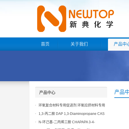
首页
关于我们
产品中
产品
产品中心
环氧复合材料专用促进剂 环氧拉挤材料专用
促进剂 NT EP 120
1,3-丙二胺 DAP 1,3-Diaminopropane CAS
No 109-76-2
N-环己基-二丙烯三胺 CHAPAPA 3-4-