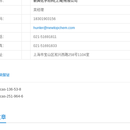
称：
新典化学材料(上海)有限公司
：
吴经理
码：
18301903156
hunter@newtopchem.com
话：
021-51691811
真：
021-51691833
址:
上海市宝山区淞兴西路258号1104室
癸酸铋
cas-136-53-8
cas-251-964-6
文章