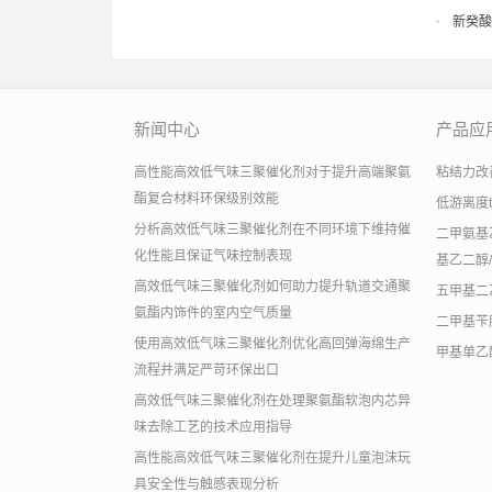
新癸酸
新闻中心
产品应
高性能高效低气味三聚催化剂对于提升高端聚氨
粘结力改善助
酯复合材料环保级别效能
低游离度
分析高效低气味三聚催化剂在不同环境下维持催
二甲氨基乙
化性能且保证气味控制表现
基乙二醇/
高效低气味三聚催化剂如何助力提升轨道交通聚
五甲基二
氨酯内饰件的室内空气质量
二甲基苄
使用高效低气味三聚催化剂优化高回弹海绵生产
甲基单乙
流程并满足严苛环保出口
高效低气味三聚催化剂在处理聚氨酯软泡内芯异
味去除工艺的技术应用指导
高性能高效低气味三聚催化剂在提升儿童泡沫玩
具安全性与触感表现分析