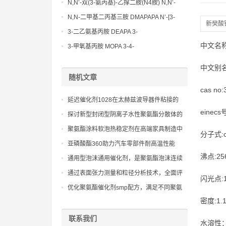
Methoxypropylamine CAS No:5332-73-0
N,N’-双(3-氨丙基)-乙撑二胺(N4胺) N,N’-
Bis(3-aminopropyl)-ethylenediamine CAS
N,N-二甲基二丙基三胺 DMAPAPA N’-[3-
新癸酸
No10563-26-5
(dimethylamino)propyllpropane-1,3-
3-二乙氨基丙胺 DEAPA 3-
diamine CAS No10563-29-8
(Diethylamino)propylamine CAS No 104-
中文名称
3-甲氧基丙胺 MOPA 3-4-
78-9
Methoxypropylamine CAS No 5332-73-0
中文别名
随机文章
cas no:
延迟催化剂1028在太赫兹波导器件粘接的
einecs
astm e595脱气控制
探讨新型封闭型阴离子水性聚氨酯分散体的
环保与性能平衡
聚氨酯涂料软泡热稳定剂在高端家具制造中
分子式:c
的高效应用
亚磷酸酯360助力汽车零部件耐高温性能
沸点:256
通用型泡沫通用催化剂，是聚氨酯泡沫连续
发泡和模塑发泡的核心助剂
通过表面张力测量和粒径分析技术，全面评
闪光点:11
估水性体系润湿分散剂的润湿和分散效果。
优化聚氨酯催化剂smp配方，满足不同聚氨
酯体系的反应活性要求。
密度:1.
联系我们
水溶性：in