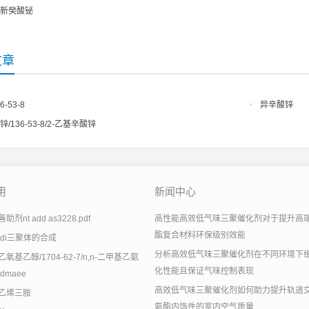
新癸酸铋
文章
6-53-8
异辛酸锌
/136-53-8/2-乙基辛酸锌
用
新闻中心
剂nt add as3228.pdf
高性能高效低气味三聚催化剂对于提升高
酯复合材料环保级别效能
tdi三聚体的合成
分析高效低气味三聚催化剂在不同环境下
氧基乙醇/1704-62-7/n,n-二甲基乙氨
化性能且保证气味控制表现
dmaee
高效低气味三聚催化剂如何助力提升轨道
乙烯三胺
氨酯内饰件的室内空气质量