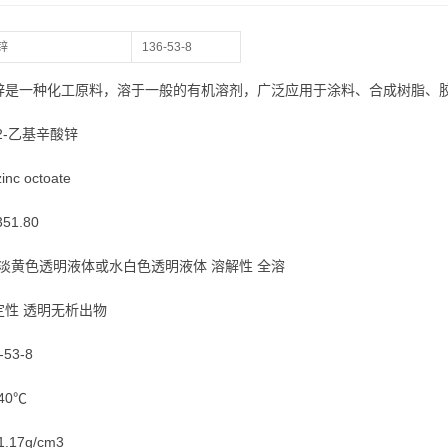
锌
136-53-8
锌是一种化工原料，溶于一般的有机溶剂，广泛应用于涂料、合成树脂、
2-乙基辛酸锌
nc octoate
51.80
 淡黄色透明液体或水白色透明液体 溶解性 全溶
定性 透明无析出物
-53-8
40℃
.17g/cm3