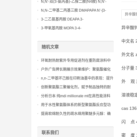
Methoxypropylamine CAS No:5332-73-0
N,N’-双(3-氨丙基)-乙撑二胺(N4胺) N,N’-
Bis(3-aminopropyl)-ethylenediamine CAS
N,N-二甲基二丙基三胺 DMAPAPA N’-[3-
异辛酸
No10563-26-5
(dimethylamino)propyllpropane-1,3-
3-二乙氨基丙胺 DEAPA 3-
diamine CAS No10563-29-8
(Diethylamino)propylamine CAS No 104-
异辛酸
3-甲氧基丙胺 MOPA 3-4-
78-9
Methoxypropylamine CAS No 5332-73-0
中文名 
随机文章
外文名 zi
环氧耐热耐紫外专用促进剂在重防腐涂料中
分子量 3
的应用，延长防护涂层的使用寿命。
户外广告牌长期展示效果维护：聚氨酯催化
剂 新癸酸铋在抗老化涂层中的作用
n,n-二甲基环己胺在印刷油墨中的表现：提升
外 观
耐磨性和光泽度的创新解决方案
创新聚氨酯三聚催化剂，赋予制品独特的耐
压缩和耐冲击性能
溶液稳
分析日本 纯mdi millionate mt在高性能涂料
中的柔韧性
用于水性聚氨酯体系的新型聚氨酯反应型功
cas 136
能单体
提高软绵耐久性的疏水绵用聚醚多元醇：确
保聚氨酯软绵在长期潮湿环境下仍能保持其
闪 点 
弹性和机械性能，延长使用寿命
联系我们
密 度 1