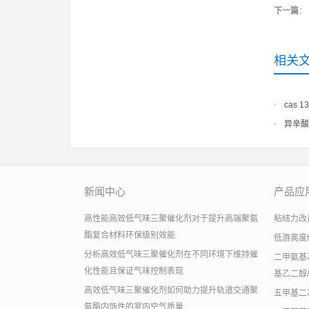
下一篇
：
相关
cas 13
异辛酸锌
新闻中心
产品应
高性能高效低气味三聚催化剂对于提升高端聚氨
粘结力改善助
酯复合材料环保级别效能
低游离度
分析高效低气味三聚催化剂在不同环境下维持催
二甲氨基乙
化性能且保证气味控制表现
基乙二醇/
高效低气味三聚催化剂如何助力提升轨道交通聚
五甲基二
氨酯内饰件的室内空气质量