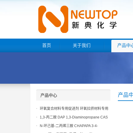
首页
关于我们
产品中
产品
产品中心
环氧复合材料专用促进剂 环氧拉挤材料专用
促进剂 NT EP 120
1,3-丙二胺 DAP 1,3-Diaminopropane CAS
No 109-76-2
N-环己基-二丙烯三胺 CHAPAPA 3-4-