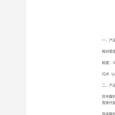
一、产
相对密度
粘度：35
闪点（pm
二、产
异辛酸
用来代
异辛酸