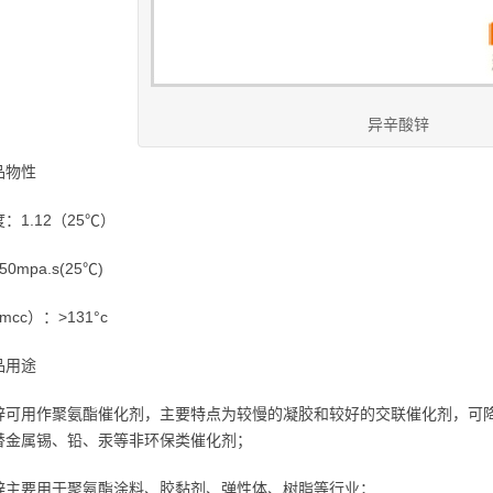
异辛酸锌
品物性
：1.12（25℃）
0mpa.s(25℃)
cc）：>131°c
品用途
锌可用作聚氨酯催化剂，主要特点为较慢的凝胶和较好的交联催化剂，可
替金属锡、铅、汞等非环保类催化剂；
锌主要用于聚氨酯涂料、胶黏剂、弹性体、树脂等行业；