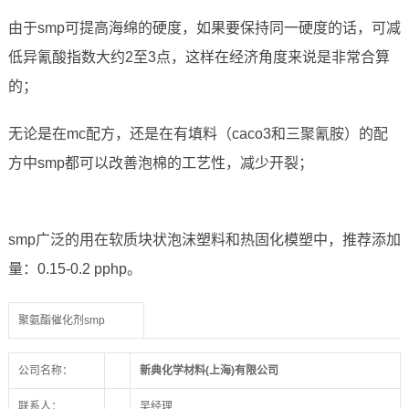
由于smp可提高海绵的硬度，如果要保持同一硬度的话，可减
低异氰酸指数大约2至3点，这样在经济角度来说是非常合算
的；
无论是在mc配方，还是在有填料（caco3和三聚氰胺）的配
方中smp都可以改善泡棉的工艺性，减少开裂；
smp广泛的用在软质块状泡沫塑料和热固化模塑中，推荐添加
量：0.15-0.2 pphp。
聚氨酯催化剂smp
公司名称：
新典化学材料(上海)有限公司
联系人：
吴经理