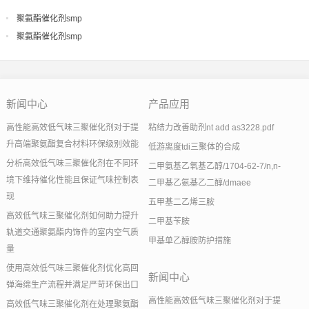
聚氨酯催化剂smp
聚氨酯催化剂smp
新闻中心
产品应用
高性能高效低气味三聚催化剂对于提
粘结力改善助剂nt add as3228.pdf
升高端聚氨酯复合材料环保级别效能
低游离度tdi三聚体的合成
分析高效低气味三聚催化剂在不同环
二甲氨基乙氧基乙醇/1704-62-7/n,n-
境下维持催化性能且保证气味控制表
二甲基乙氨基乙二醇/dmaee
现
五甲基二乙烯三胺
高效低气味三聚催化剂如何助力提升
二甲基苄胺
轨道交通聚氨酯内饰件的室内空气质
甲基单乙醇胺防护措施
量
使用高效低气味三聚催化剂优化高回
新闻中心
弹海绵生产流程并满足严苛环保出口
高性能高效低气味三聚催化剂对于提
高效低气味三聚催化剂在处理聚氨酯