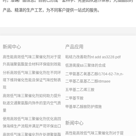
时，准确产品信息。目前已形成一套科学、完整团队运作体系，凭借品质的
产品、精湛的生产工艺，为不同客户提供一站式的服务。
新闻中心
产品应用
高性能高效低气味三聚催化剂对于提
粘结力改善助剂nt add as3228.pdf
升高端聚氨酯复合材料环保级别效能
低游离度tdi三聚体的合成
分析高效低气味三聚催化剂在不同环
二甲氨基乙氧基乙醇/1704-62-7/n,n-
境下维持催化性能且保证气味控制表
二甲基乙氨基乙二醇/dmaee
现
五甲基二乙烯三胺
高效低气味三聚催化剂如何助力提升
二甲基苄胺
轨道交通聚氨酯内饰件的室内空气质
甲基单乙醇胺防护措施
量
使用高效低气味三聚催化剂优化高回
新闻中心
弹海绵生产流程并满足严苛环保出口
高性能高效低气味三聚催化剂对于提
高效低气味三聚催化剂在处理聚氨酯