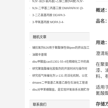
Methoxypropylamine CAS No:5332-73-0
N,N’-双(3-氨丙基)-乙撑二胺(N4胺) N,N’-
Bis(3-aminopropyl)-ethylenediamine CAS
N,N-二甲基二丙基三胺 DMAPAPA N’-[3-
概述
No10563-26-5
(dimethylamino)propyllpropane-1,3-
3-二乙氨基丙胺 DEAPA 3-
diamine CAS No10563-29-8
品名
(Diethylamino)propylamine CAS No 104-
3-甲氧基丙胺 MOPA 3-4-
78-9
Methoxypropylamine CAS No 5332-73-0
随机文章
用途
辅抗氧剂626用于聚酯弹性体tpee的挤出加工
澄清
保护
油酸辛基锡
dbu甲酸盐cas51301-55-4在精细化工中的高
在聚
效催化作用
研究聚氨酯催化胶黏剂的开放时间与操作时
漆、
间
料、
研究低气味催化剂 z-131 的活化机制，以优
化其在不同温度和湿度条件下的性能。
dmaee二甲氨基乙氧基乙醇在石油化工管道
适用
保温中的应用：减少能量损失的有效途径
dbu对甲苯磺酸盐，是实现环氧体系长期贮存
氰酸
和按需固化的关键材料
存储
联系我们