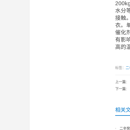
20
水分
接触
衣。
催化
有影
高的
标签：
二
上一篇
：
下一篇
：
相关
二辛癸