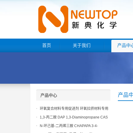
首页
关于我们
产品中
产品
产品中心
环氧复合材料专用促进剂 环氧拉挤材料专用
促进剂 NT EP 120
1,3-丙二胺 DAP 1,3-Diaminopropane CAS
No 109-76-2
N-环己基-二丙烯三胺 CHAPAPA 3-4-