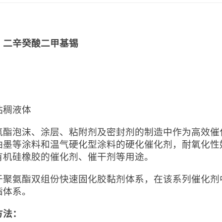
：
：二辛癸酸二甲基锡
：
粘稠液体
氨酯泡沫、涂层、粘附剂及密封剂的制造中作为高效催
油墨等涂料和温气硬化型涂料的硬化催化剂，耐氧化性
有机硅橡胶的催化剂、催干剂等用途。
于聚氨酯双组份快速固化胶黏剂体系，在该系列催化剂
酯体系。
方法：