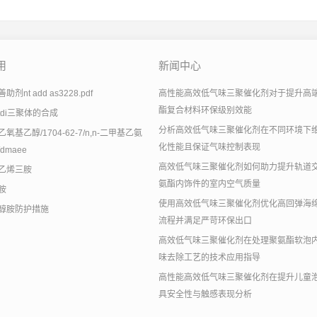
用
新闻中心
剂nt add as3228.pdf
高性能高效低气味三聚催化剂对于提升高
酯复合材料环保级别效能
tdi三聚体的合成
分析高效低气味三聚催化剂在不同环境下
氧基乙醇/1704-62-7/n,n-二甲基乙氨
化性能且保证气味控制表现
dmaee
高效低气味三聚催化剂如何助力提升轨道
乙烯三胺
氨酯内饰件的室内空气质量
胺
使用高效低气味三聚催化剂优化高回弹海
醇胺防护措施
流程并满足严苛环保出口
高效低气味三聚催化剂在处理聚氨酯软泡
味去除工艺的技术应用指导
高性能高效低气味三聚催化剂在提升儿童
具安全性与触感表现分析