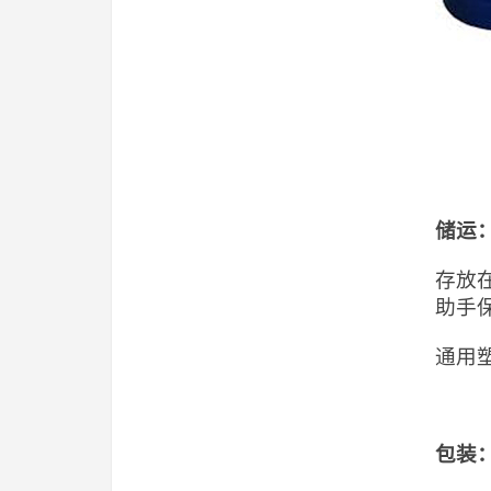
储运
存放
助手
通用
包装