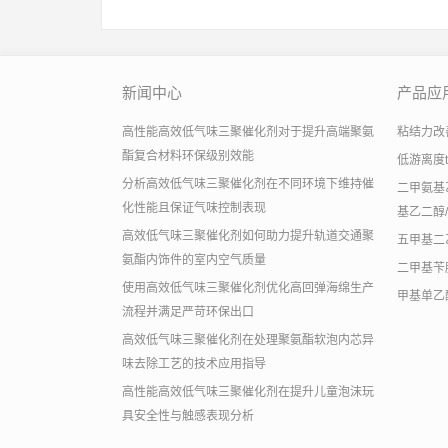
新闻中心
产品应
高性能高效低气味三聚催化剂对于提升高端聚氨
粘结力改善助
酯复合材料环保级别效能
低游离度
分析高效低气味三聚催化剂在不同环境下维持催
二甲氨基乙
化性能且保证气味控制表现
基乙二醇/
高效低气味三聚催化剂如何助力提升轨道交通聚
五甲基二
氨酯内饰件的室内空气质量
二甲基苄
使用高效低气味三聚催化剂优化高回弹海绵生产
甲基单乙
流程并满足严苛环保出口
高效低气味三聚催化剂在处理聚氨酯软泡内芯异
味去除工艺的技术应用指导
高性能高效低气味三聚催化剂在提升儿童泡沫玩
具安全性与触感表现分析