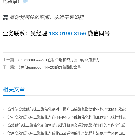
地故事！
愿你我居住的空间，永远干爽如初。
业务联系：吴经理
183-0190-3156
微信同号
上一篇
：
desmodur 44v20l在粘合剂和密封胶中的应用潜力
下一篇
：
分析desmodur 44v20l的异氰酸酯含量
相关文章
高性能高效低气味三聚催化剂对于提升高端聚氨酯复合材料环保级别效能
分析高效低气味三聚催化剂在不同环境下维持催化性能且保证气味控制表
现
高效低气味三聚催化剂如何助力提升轨道交通聚氨酯内饰件的室内空气质
量
使用高效低气味三聚催化剂优化高回弹海绵生产流程并满足严苛环保出口