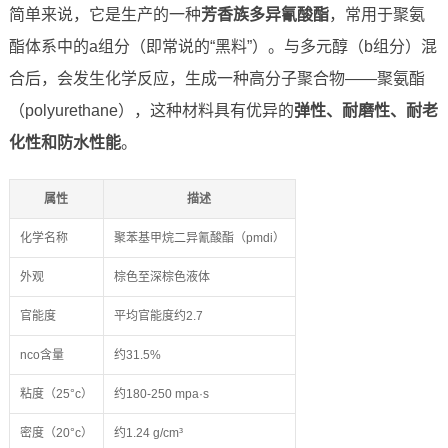
简单来说，它是生产的一种
芳香族多异氰酸酯
，常用于聚氨
酯体系中的a组分（即常说的“黑料”）。与多元醇（b组分）混
合后，会发生化学反应，生成一种高分子聚合物——聚氨酯
（polyurethane），这种材料具有优异的
弹性、耐磨性、耐老
化性和防水性能
。
属性
描述
化学名称
聚苯基甲烷二异氰酸酯（pmdi）
外观
棕色至深棕色液体
官能度
平均官能度约2.7
nco含量
约31.5%
粘度（25°c）
约180-250 mpa·s
密度（20°c）
约1.24 g/cm³