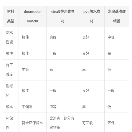
材料
desmodur
sbs改性沥青卷
pvc防水卷
水泥基渗透
类型
44v20l
材
材
结晶
防水
极佳
良好
良好
中等
性能
弹性
极佳
一般
良好
差
施工
中等
高
高
低
难度
耐老
极佳
一般
良好
一般
化
成本
中偏高
中等
高
低
环保
含沥青，部分有
符合环保标准
可回收
环保
性
害物质