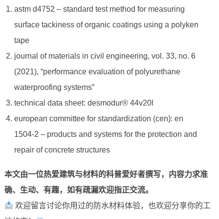
astm d4752 – standard test method for measuring
surface tackiness of organic coatings using a polyken
tape
journal of materials in civil engineering, vol. 33, no. 6
(2021), “performance evaluation of polyurethane
waterproofing systems”
technical data sheet: desmodur® 44v20l
european committee for standardization (cen): en
1504-2 – products and systems for the protection and
repair of concrete structures
本文由一位热爱建筑与材料的科普爱好者撰写，内容力求准
确、生动、有趣，如有疏漏欢迎指正交流。
欢迎留言讨论你用过的防水材料体验，也欢迎分享你的工