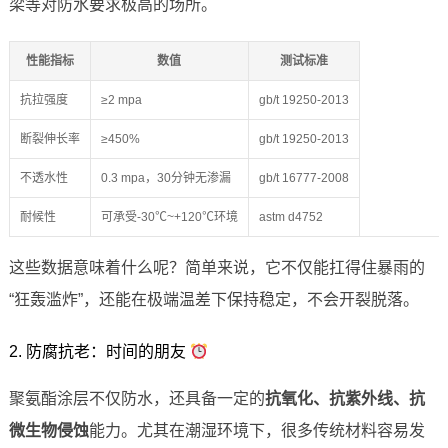
梁等对防水要求极高的场所。
性能指标
数值
测试标准
抗拉强度
≥2 mpa
gb/t 19250-2013
断裂伸长率
≥450%
gb/t 19250-2013
不透水性
0.3 mpa，30分钟无渗漏
gb/t 16777-2008
耐候性
可承受-30℃~+120℃环境
astm d4752
这些数据意味着什么呢？简单来说，它不仅能扛得住暴雨的
“狂轰滥炸”，还能在极端温差下保持稳定，不会开裂脱落。
2. 防腐抗老：时间的朋友
聚氨酯涂层不仅防水，还具备一定的
抗氧化、抗紫外线、抗
微生物侵蚀
能力。尤其在潮湿环境下，很多传统材料容易发