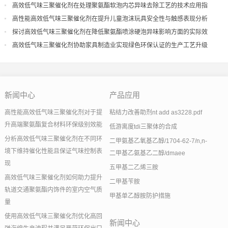
高效低气味三聚催化剂在处理聚氨酯软泡内芯异味去除工艺的技术应用指
导
高性能高效低气味三聚催化剂在提升儿童泡沫玩具安全性与触感表现分析
探讨高效低气味三聚催化剂在降低聚氨酯喷涂硬泡异味影响方面的实际效
果
高效低气味三聚催化剂协助家具制造业实现绿色环保认证的生产工艺升级
新闻中心
产品应用
高性能高效低气味三聚催化剂对于提
粘结力改善助剂nt add as3228.pdf
升高端聚氨酯复合材料环保级别效能
低游离度tdi三聚体的合成
分析高效低气味三聚催化剂在不同环
二甲氨基乙氧基乙醇/1704-62-7/n,n-
境下维持催化性能且保证气味控制表
二甲基乙氨基乙二醇/dmaee
现
五甲基二乙烯三胺
高效低气味三聚催化剂如何助力提升
二甲基苄胺
轨道交通聚氨酯内饰件的室内空气质
甲基单乙醇胺防护措施
量
使用高效低气味三聚催化剂优化高回
新闻中心