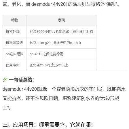
霉、老化，而 desmodur 44v20l 的涂层则显得格外“佛系”。
特性
表现
抗紫外线
经过3000小时uv老化测试，颜色变化轻微
抗霉菌等级
达到astm g21-15标准中的class 0
ph适应范围
ph 4~10之间性能稳定
使用寿命
正常条件下可达15年以上
一句话总结：
desmodur 44v20l就像一个穿着隐形战衣的守门员，既能挡水
又能抗老，还不怕风吹日晒，堪称建筑防水界的“六边形战
士”。
三、应用场景：哪里需要它，它就在哪！