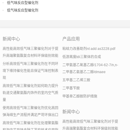
低气味反应型催化剂
低气味反应型催化剂
新闻中心
产品应用
高性能高效低气味三聚催化剂对于提
粘结力改善助剂nt add as3228.pdf
升高端聚氨酯复合材料环保级别效能
低游离度tdi三聚体的合成
分析高效低气味三聚催化剂在不同环
二甲氨基乙氧基乙醇/1704-62-7/n,n-
境下维持催化性能且保证气味控制表
二甲基乙氨基乙二醇/dmaee
现
五甲基二乙烯三胺
高效低气味三聚催化剂如何助力提升
二甲基苄胺
轨道交通聚氨酯内饰件的室内空气质
甲基单乙醇胺防护措施
量
使用高效低气味三聚催化剂优化高回
新闻中心
弹海绵生产流程并满足严苛环保出口
高性能高效低气味三聚催化剂对于提
高效低气味三聚催化剂在处理聚氨酯
升高端聚氨酯复合材料环保级别效能