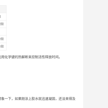
统
封胶
分胶
沫胶
利用化学键的热解断来控制活性释放时间。
想象一下，如果刚涂上胶水就迅速凝固，还没来得及