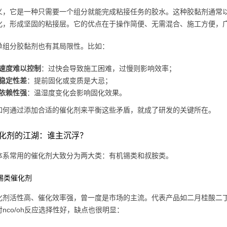
义，它是一种只需要一个组分就能完成粘接任务的胶水。这种胶黏剂通常
化，形成坚固的粘接层。它的优点在于操作简便、无需混合、施工方便，
单组分胶黏剂也有其局限性。比如：
速度难以控制
：过快会导致施工困难，过慢则影响效率；
稳定性差
：提前固化或变质是大忌；
依赖性强
：温湿度变化会影响固化效果。
如何通过添加合适的催化剂来平衡这些矛盾，就成了研发的关键所在。
化剂的江湖：谁主沉浮？
体系常用的催化剂大致分为两大类：有机锡类和叔胺类。
机锡类催化剂
化剂活性高、催化效率强，曾一度是市场的主流。代表产品如二月桂酸二丁基
nco/oh反应选择性好，缺点也很明显：