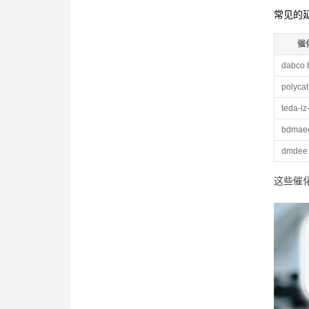
常见的
催
dabco 
polycat
teda-lz
bdma
dmdee
这些催