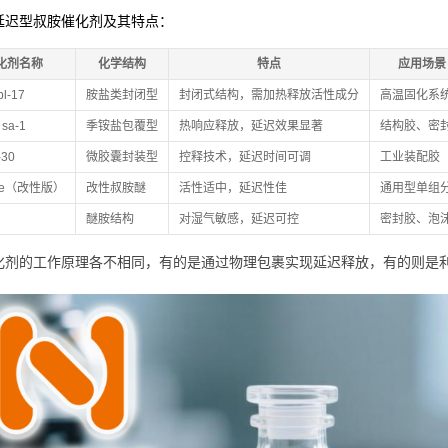
延迟型叔胺催化剂及其特点：
化剂名称
化学结构
特点
应用场景
bl-17
胺盐类封闭型
封闭式结构，需加热释放活性成分
高温固化系
 sa-1
季铵盐包覆型
热响应释放，延迟效果显著
结构胶、密
-30
微胶囊封装型
控释技术，延迟时间可调
工业装配胶
ee（改性版）
改性叔胺醚
活性适中，延迟性佳
通用型单组
醚胺结构
对湿气敏感，延迟可控
密封胶、泡
化剂的工作原理各不相同，有的是通过物理包裹实现延迟释放，有的则是