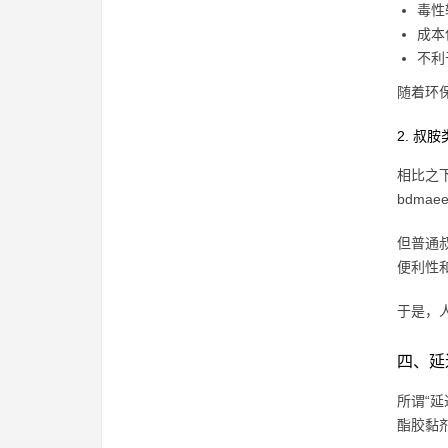
毒性
成本
不利
随着环
2. 叔
相比之
bdma
但普通
便利性
于是，
四、延
所谓“
酯胶黏