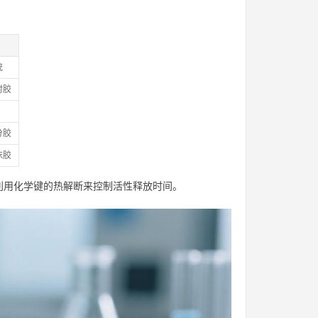
统
封胶
分胶
沫胶
利用化学键的热解断来控制活性释放时间。