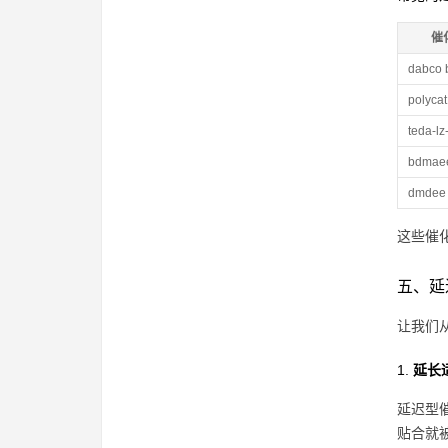
催
dabco 
polycat
teda-lz
bdma
dmdee
这些催
五、延
让我们
1.
延长适
延迟型
贴合就