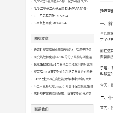
Methoxypropylamine CAS No:5332-73-0
N,N’-双(3-氨丙基)-乙撑二胺(N4胺) N,N’-
Bis(3-aminopropyl)-ethylenediamine CAS
N,N-二甲基二丙基三胺 DMAPAPA N’-[3-
延迟型
No10563-26-5
(dimethylamino)propyllpropane-1,3-
3-二乙氨基丙胺 DEAPA 3-
diamine CAS No10563-29-8
(Diethylamino)propylamine CAS No 104-
3-甲氧基丙胺 MOPA 3-4-
一、前
78-9
Methoxypropylamine CAS No 5332-73-0
生活就
随机文章
定了终
低毒性聚氨酯催化剂新癸酸锌，适用于环保
而在这
和食品接触级应用
聚氨酯
研究热敏催化剂sa-102的分子结构与活化温
度的关系，实现性能的定制化。
聚氨酯催化剂a-1与其他类型催化剂的对比研
于是，
究总结
聚氨酯tpe抗黄变剂对塑料制品质量的影响分
料静置
析
8122改性mdi在高性能复合材料领域的巨大
今天，
应用潜力
4-二甲氨基吡啶dmap：开启环保型聚氨酯泡
沫生产的新时代
高性能环氧树脂的秘密：抗黄变剂的技术突
二、什
破
首先，我们
联系我们