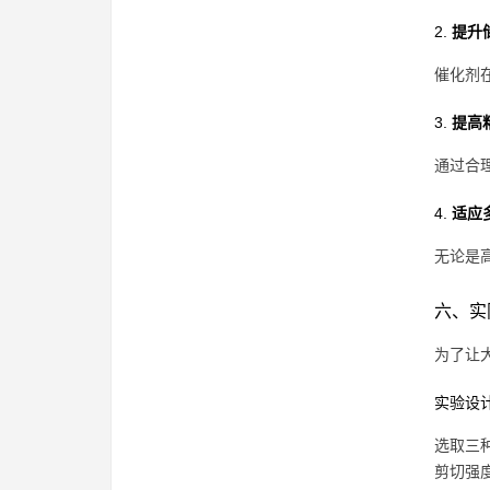
2.
提升
催化剂
3.
提高
通过合
4.
适应
无论是
六、实
为了让
实验设
选取三
剪切强