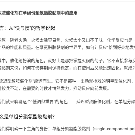
叔胺催化剂在单组份聚氨酯胶黏剂中的应用
言：从“快与慢”的哲学说起
像熬一碗老火汤，火候太猛容易焦，火候太小又出不了味。化学反应也是
产品的性能和质量。在聚氨酯胶黏剂的世界里，如何让反应“恰到好处地发
其中，催化剂扮演的角色，就好比是那把掌握火候的勺子。它不直接参与
胶黏剂来说，如何在储存期间保持稳定，而在使用后又能迅速固化，就成
“延迟型叔胺催化剂”应运而生。它不是那种一出场就抢戏的明星型催化剂
时按兵不动，在需要的时候才悄然发力，推动反应向前发展。
我们就来聊聊这个“低调但重要”的角色——延迟型叔胺催化剂，在单组分
么是单组分聚氨酯胶黏剂？
得明确一下主角的身份：单组分聚氨酯胶黏剂（single-component polyure