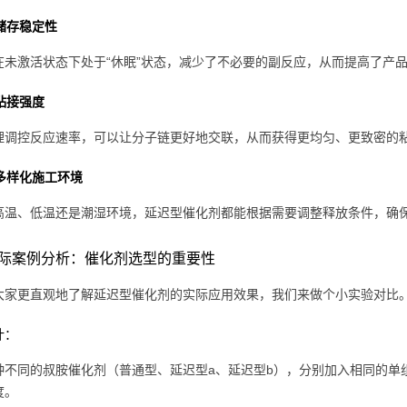
储存稳定性
在未激活状态下处于“休眠”状态，减少了不必要的副反应，从而提高了产
粘接强度
理调控反应速率，可以让分子链更好地交联，从而获得更均匀、更致密的
多样化施工环境
高温、低温还是潮湿环境，延迟型催化剂都能根据需要调整释放条件，确
际案例分析：催化剂选型的重要性
大家更直观地了解延迟型催化剂的实际应用效果，我们来做个小实验对比
计：
种不同的叔胺催化剂（普通型、延迟型a、延迟型b），分别加入相同的单
度。