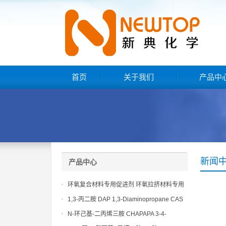
首页
关于我们
产品中
新闻
产品中心
环氧复合材料专用促进剂 环氧拉挤材料专用
促进剂 NT EP 120
1,3-丙二胺 DAP 1,3-Diaminopropane CAS
No 109-76-2
N-环己基-二丙烯三胺 CHAPAPA 3-4-