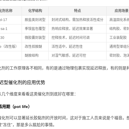
化剂名称
化学结构
特点
应用场景
bl-17
胺盐类封闭型
封闭式结构，需加热释放活性成分
高温固化系
 sa-1
季铵盐包覆型
热响应释放，延迟效果显著
结构胶、密
-30
微胶囊封装型
控释技术，延迟时间可调
工业装配胶
ee（改性版）
改性叔胺醚
活性适中，延迟性佳
通用型单组
醚胺结构
对湿气敏感，延迟可控
密封胶、泡
化剂的工作原理各不相同，有的是通过物理包裹实现延迟释放，有的则是
迟型催化剂的应用优势
从几个维度来看看这类催化剂到底好在哪里：
用期（pot life）
催化剂可以显著延长胶黏剂的开放时间，这对于施工人员来说是个福音。
被“冻住”，那是多么尴尬的事情。