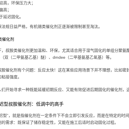
较高，环保压力大；
偏高；
于延迟固化。
保法规日益严格，有机锡类催化剂正逐渐被限制甚至淘汰。
胺类催化剂
下，叔胺类催化剂更加温和、环保，尤其适合用于湿气固化的单组分聚氨酯体
ee（双（二甲氨基乙基）醚）、dmdee（二甲基氨基乙氧基）等。
叔胺催化剂有个问题：反应太快！这在某些应用场景下并不理想，比如密
和粘接强度。
人们开始寻求一种既能延缓初期反应、又能有效促进后期固化的催化剂，
迟型叔胺催化剂：低调中的高手
延迟型”，就是指催化剂在一定条件下不会立即引发反应，而是在特定的时间
剂的需求：既保证了储存稳定性，又能在施工后适时启动固化过程。