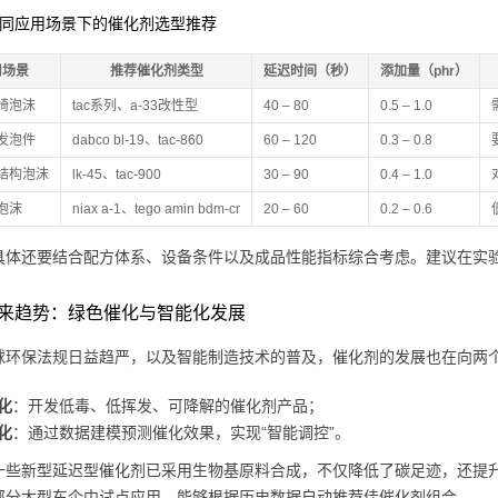
不同应用场景下的催化剂选型推荐
用场景
推荐催化剂类型
延迟时间（秒）
添加量（phr）
椅泡沫
tac系列、a-33改性型
40 – 80
0.5 – 1.0
发泡件
dabco bl-19、tac-860
60 – 120
0.3 – 0.8
结构泡沫
lk-45、tac-900
30 – 90
0.4 – 1.0
泡沫
niax a-1、tego amin bdm-cr
20 – 60
0.2 – 0.6
具体还要结合配方体系、设备条件以及成品性能指标综合考虑。建议在实
来趋势：绿色催化与智能化发展
球环保法规日益趋严，以及智能制造技术的普及，催化剂的发展也在向两
化
：开发低毒、低挥发、可降解的催化剂产品；
化
：通过数据建模预测催化效果，实现“智能调控”。
一些新型延迟型催化剂已采用生物基原料合成，不仅降低了碳足迹，还提升
部分大型车企中试点应用，能够根据历史数据自动推荐佳催化剂组合。