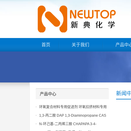
首页
关于我们
产品中
新闻
产品中心
环氧复合材料专用促进剂 环氧拉挤材料专用
促进剂 NT EP 120
1,3-丙二胺 DAP 1,3-Diaminopropane CAS
No 109-76-2
N-环己基-二丙烯三胺 CHAPAPA 3-4-