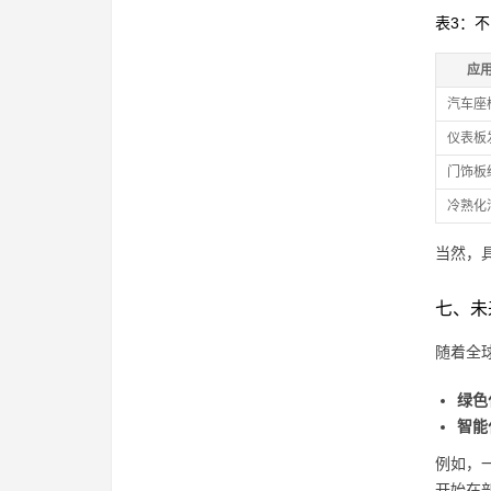
表3：
应
汽车座
仪表板
门饰板
冷熟化
当然，
七、未
随着全
绿色
智能
例如，
开始在