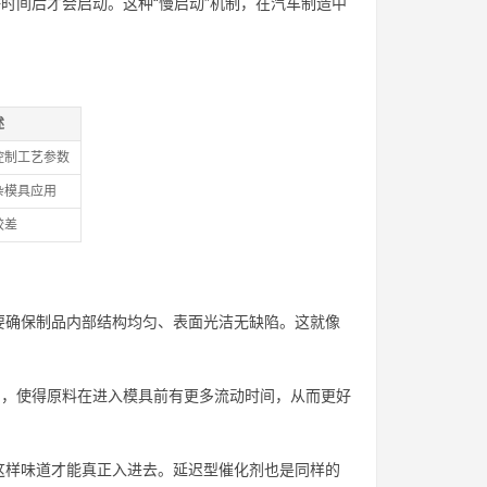
时间后才会启动。这种“慢启动”机制，在汽车制造中
述
控制工艺参数
杂模具应用
较差
要确保制品内部结构均匀、表面光洁无缺陷。这就像
间，使得原料在进入模具前有更多流动时间，从而更好
这样味道才能真正入进去。延迟型催化剂也是同样的