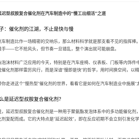
延迟型叔胺复合催化剂在汽车制造中的“慢工出细活”之道
子：催化剂的江湖，不止是快与慢
汽车制造比作一场精密的交响乐，那么材料科学就是那支看不见的指挥棒
鼓手——它不抢风头，但节奏一旦错乱，整个演出就可能崩盘。
酯泡沫材料广泛应用的今天，特别是在汽车座椅、仪表板、门板等内饰件
统催化剂那样雷厉风行，而是深谙“慢即是快”的哲学，用时间换空间，以
带你走进这个“慢热型”催化剂的世界，看看它是如何在汽车制造业中施展“
么是延迟型叔胺复合催化剂？
说，延迟型叔胺复合催化剂是一种用于聚氨酯发泡体系中的多功能催化剂
化剂复配而成。它的大特点是“延迟起效”，即在反应初期不会立刻引发化