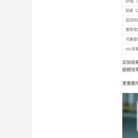
ph值
粘度（
延迟时
推荐添
可兼容
voc含
实验结
脱模效
更重要