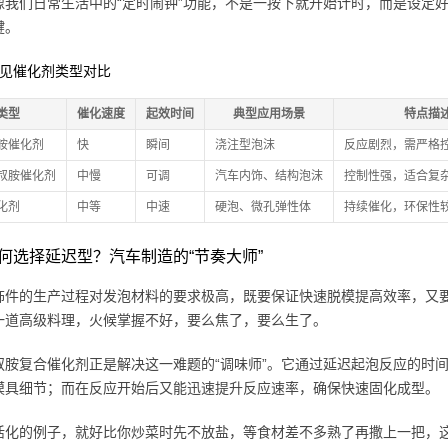
像我们日常生活中的“定时闹钟”功能，不是一按下就开始计时，而是设定好
键。
常见催化剂类型对比
类型
催化速度
起效时间
典型应用场景
特点描
胺催化剂
快
瞬间
浇注型泡沫
反应剧烈，需严格
叔胺催化剂
中慢
可调
汽车内饰、结构泡沫
控制性强，适合复
化剂
中等
中速
硬泡、微孔弹性体
持续催化，环保性
何选择延迟型？汽车制造的“节奏大师”
饰件的生产过程对发泡材料的要求极高，既要保证快速脱模提高效率，又
一道高级料理，火候掌握不好，要么焦了，要么生了。
叔胺复合催化剂正是解决这一难题的“调味师”。它通过延迟起泡反应的时
模具细节；而在反应开始后又能迅速提升反应速率，确保快速固化成型。
活化的例子，就好比你炒菜时先不放盐，等食材差不多熟了再撒上一把，