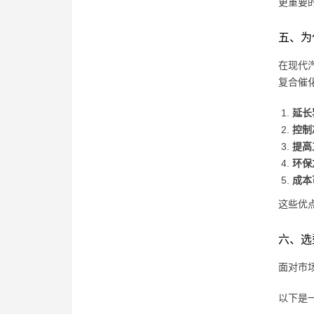
更重要
五、为
在现代
复合催
延长
控制
提高
环保
成本
这些优
六、选
面对市
以下是