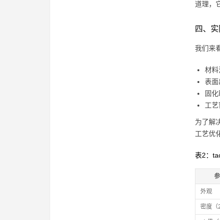
道理，
四、实
我们来
材料
表面
固化
工艺
为了解
工艺优
表2：t
参
外观
密度（