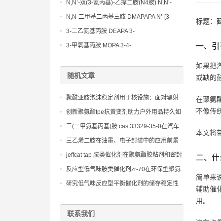
Methoxypropylamine CAS No:5332-73-0
N,N’-双(3-氨丙基)-乙撑二胺(N4胺) N,N’-
Bis(3-aminopropyl)-ethylenediamine CAS
N,N-二甲基二丙基三胺 DMAPAPA N’-[3-
标题：
No10563-26-5
(dimethylamino)propyllpropane-1,3-
3-二乙氨基丙胺 DEAPA 3-
diamine CAS No10563-29-8
(Diethylamino)propylamine CAS No 104-
3-甲氧基丙胺 MOPA 3-4-
一、引
78-9
Methoxypropylamine CAS No 5332-73-0
如果把
随机文章
或缺的
聚酰亚胺泡沫稳定剂用于核设施：面对辐射
在聚氨
威胁时的可靠防护
不像传
创新聚氨酯tpe抗黄变剂助力户外用品持久如
新
三(二甲氨基丙基)胺 cas 33329-35-0在汽车
本文将
座椅、内饰件和床垫制造中的应用
三乙烯二胺在油墨、电子封装中的应用前景
jeffcat tap 胺类催化剂在聚氨酯胶粘剂和密封
二、什
剂中的应用，提供快速固化和高粘接强度。
反应型低气味胺类催化剂zr-70在环保型聚氨
简单来
酯泡沫中的应用
研究低气味反应型平衡催化剂的储存稳定性
辅助催
与反应活性
用。
联系我们