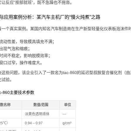
它让反应“按部就班”，既不急躁也不拖沓。
际应用案例分析：某汽车主机厂的“慢火炖煮”之路
看一个真实案例。某国内知名汽车制造商在生产新型轻量化仪表板泡沫件
流动性差，导致模具填充不满；
出现气泡和缩痕；
时间不稳定，影响脱模效率；
窗口过窄，操作难度大。
决这些问题，该企业引入了一款名为tac-860的延迟型叔胺复合催化剂
化试验。
ac-860主要技术参数
数名称
数值/范围
单位
淡黄色透明液体
—
25℃）
0.94 – 0.97
g/cm³