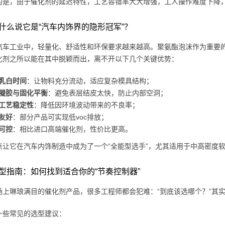
的是，由于催化剂的延迟特性，工艺容错率大大增强，工人操作难度下降
什么说它是“汽车内饰界的隐形冠军”？
汽车工业中，轻量化、舒适性和环保要求越来越高。聚氨酯泡沫作为重要
化剂之所以能在其中脱颖而出，离不开以下几个关键优势：
乳白时间
：让物料充分流动，适应复杂模具结构；
凝胶与固化平衡
：避免表层结皮太快，防止内部空洞；
工艺稳定性
：降低因环境波动带来的不良率；
友好
：部分产品可实现低voc排放；
可控
：相比进口高端催化剂，性价比更高。
点让它在汽车内饰制造中成为了一个“全能型选手”，尤其适用于中高密度
型指南：如何找到适合你的“节奏控制器”
场上琳琅满目的催化剂产品，很多工程师都会犯难：“到底该选哪个？”其
一些常见的选型建议：