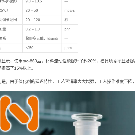
（1%水溶液）
9.8 – 10.5
—
25℃）
30 – 50
mpa·s
间调节范围
20 – 120
秒
加量
0.2 – 1.0
phr
体系
聚醚多元醇、tdi/mdi
—
量
＜50
ppm
果显示，使用tac-860后，材料流动性能提升了约20%，模具填充率显
率提高了15%以上。
的是，由于催化剂的延迟特性，工艺容错率大大增强，工人操作难度下降