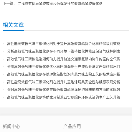
下一篇
：
寻找具有优异凝胶效率和低挥发性的聚氨酯凝胶催化剂
相关文章
高性能高效低气味三聚催化剂对于提升高端聚氨酯复合材料环保级别效能
分析高效低气味三聚催化剂在不同环境下维持催化性能且保证气味控制表
现
高效低气味三聚催化剂如何助力提升轨道交通聚氨酯内饰件的室内空气质
量
使用高效低气味三聚催化剂优化高回弹海绵生产流程并满足严苛环保出口
高效低气味三聚催化剂在处理聚氨酯软泡内芯异味去除工艺的技术应用指
导
高性能高效低气味三聚催化剂在提升儿童泡沫玩具安全性与触感表现分析
探讨高效低气味三聚催化剂在降低聚氨酯喷涂硬泡异味影响方面的实际效
果
高效低气味三聚催化剂协助家具制造业实现绿色环保认证的生产工艺升级
新闻中心
产品应用