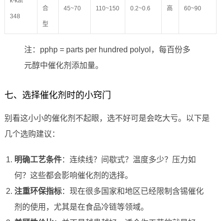
k-kat
合
45~70
110~150
0.2~0.6
高
60~90
348
型
注：pphp = parts per hundred polyol，每百份多
元醇中催化剂添加量。
七、选择催化剂时的小窍门
别看这小小的催化剂不起眼，选不好可是会吃大亏。以下是
几个选购建议：
明确工艺条件
：连续线？间歇式？温度多少？压力如
何？这些都会影响催化剂的选择。
注重环保指标
：现在很多国家和地区已经限制含锡催化
剂的使用，尤其是在食品冷链等领域。