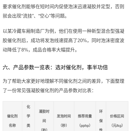
要求催化剂能够在短时间内促使泡沫迅速凝胶并定型，否则
就会出现“流挂”、“空心”等问题。
以某冷藏车厢制造厂为例，他们在使用一种新型混合型强凝
胶催化剂后，成功将发泡线速提高了20%，同时泡沫密度波
动降低了8%，成品合格率大幅提升。
六、产品参数一览表：选对催化剂，事半功倍
为了帮助大家更好地理解不同催化剂之间的差异，下面整理
了一份常见强凝胶催化剂的产品参数对比表：
化
凝胶时
环
催化剂
学
发泡时间
推荐用量
价格区间
间
保
名称
类
（秒）
（pphp）
（元/kg）
（秒）
性