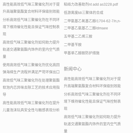
高性能高效低气味三聚催化剂对于提
粘结力改善助剂nt add as3228.pdf
升高端聚氨酯复合材料环保级别效能
低游离度tdi三聚体的合成
分析高效低气味三聚催化剂在不同环
二甲氨基乙氧基乙醇/1704-62-7/n,n-
境下维持催化性能且保证气味控制表
二甲基乙氨基乙二醇/dmaee
现
五甲基二乙烯三胺
高效低气味三聚催化剂如何助力提升
二甲基苄胺
轨道交通聚氨酯内饰件的室内空气质
甲基单乙醇胺防护措施
量
使用高效低气味三聚催化剂优化高回
新闻中心
弹海绵生产流程并满足严苛环保出口
高性能高效低气味三聚催化剂对于提
高效低气味三聚催化剂在处理聚氨酯
升高端聚氨酯复合材料环保级别效能
软泡内芯异味去除工艺的技术应用指
分析高效低气味三聚催化剂在不同环
导
境下维持催化性能且保证气味控制表
高性能高效低气味三聚催化剂在提升
现
儿童泡沫玩具安全性与触感表现分析
高效低气味三聚催化剂如何助力提升
轨道交通聚氨酯内饰件的室内空气质
量