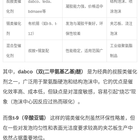
叔胺类催
dabco、teda、
结构泡沫、喷
凝胶能力强，价格适中
化剂
bdmaee等
涂泡沫
锡类催化
有机锡（如t-9、t-
发泡与凝胶平衡好，环
夹芯板、浇注
剂
12）
保性较差
泡沫
混合型催
工业级聚氨酯
叔胺+锡复配
性能稳定，适用范围广
化剂
制品
其中，
dabco（双(二甲氨基乙基)醚）
是为经典的叔胺类催化
剂之一，广泛用于聚氨酯硬泡和结构泡沫中。它的优点是催
化效率高、成本低，但缺点是对湿度敏感，容易引起“烧芯”现
象（泡沫中心因反应过热而碳化）。
而像
t-9（辛酸亚锡）
这样的锡类催化剂虽然环保性略差，但
在一些对发泡均匀性和表面光洁度要求较高的夹芯板生产中
依然占据重要地位。