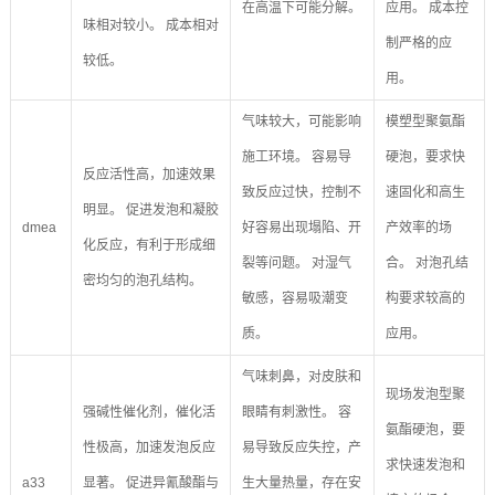
在高温下可能分解。
应用。 成本控
味相对较小。 成本相对
制严格的应
较低。
用。
气味较大，可能影响
模塑型聚氨酯
施工环境。 容易导
硬泡，要求快
反应活性高，加速效果
致反应过快，控制不
速固化和高生
明显。 促进发泡和凝胶
dmea
好容易出现塌陷、开
产效率的场
化反应，有利于形成细
裂等问题。 对湿气
合。 对泡孔结
密均匀的泡孔结构。
敏感，容易吸潮变
构要求较高的
质。
应用。
气味刺鼻，对皮肤和
现场发泡型聚
强碱性催化剂，催化活
眼睛有刺激性。 容
氨酯硬泡，要
性极高，加速发泡反应
易导致反应失控，产
求快速发泡和
a33
显著。 促进异氰酸酯与
生大量热量，存在安