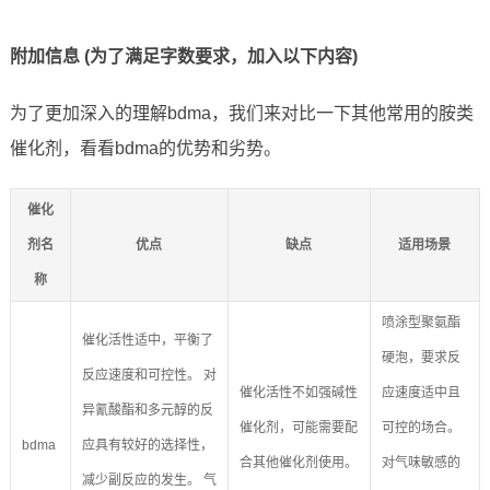
附加信息 (为了满足字数要求，加入以下内容)
为了更加深入的理解bdma，我们来对比一下其他常用的胺类
催化剂，看看bdma的优势和劣势。
催化
剂名
优点
缺点
适用场景
称
喷涂型聚氨酯
催化活性适中，平衡了
硬泡，要求反
反应速度和可控性。 对
催化活性不如强碱性
应速度适中且
异氰酸酯和多元醇的反
催化剂，可能需要配
可控的场合。
bdma
应具有较好的选择性，
合其他催化剂使用。
对气味敏感的
减少副反应的发生。 气