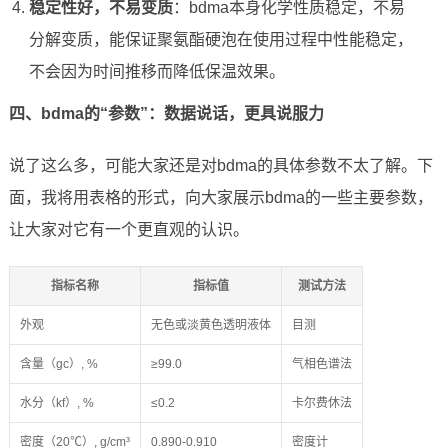
稳定性好，不易变质
：bdma本身化学性质稳定，不易
分解变质，能保证聚氨酯硬泡在使用过程中性能稳定，
不会因为时间推移而降低保温效果。
四、bdma的“参数”：数据说话，更具说服力
说了这么多，可能大家还是对bdma的具体参数不太了解。下
面，我将用表格的形式，向大家展示bdma的一些主要参数，
让大家对它有一个更直观的认识。
指标名称
指标值
测试方法
外观
无色或淡黄色透明液体
目测
含量（gc）, %
≥99.0
气相色谱法
水分（kf）, %
≤0.2
卡尔费休法
密度（20℃）, g/cm³
0.890-0.910
密度计