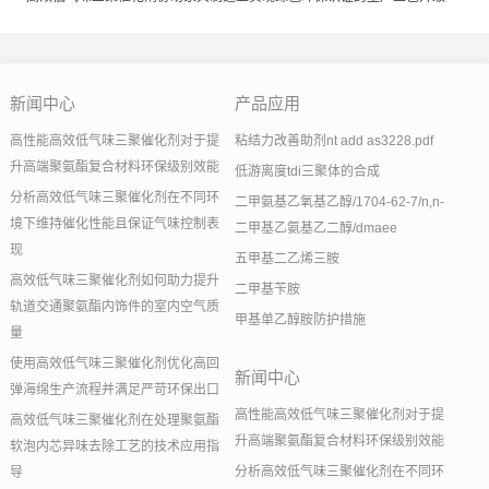
新闻中心
产品应用
高性能高效低气味三聚催化剂对于提
粘结力改善助剂nt add as3228.pdf
升高端聚氨酯复合材料环保级别效能
低游离度tdi三聚体的合成
分析高效低气味三聚催化剂在不同环
二甲氨基乙氧基乙醇/1704-62-7/n,n-
境下维持催化性能且保证气味控制表
二甲基乙氨基乙二醇/dmaee
现
五甲基二乙烯三胺
高效低气味三聚催化剂如何助力提升
二甲基苄胺
轨道交通聚氨酯内饰件的室内空气质
甲基单乙醇胺防护措施
量
使用高效低气味三聚催化剂优化高回
新闻中心
弹海绵生产流程并满足严苛环保出口
高性能高效低气味三聚催化剂对于提
高效低气味三聚催化剂在处理聚氨酯
升高端聚氨酯复合材料环保级别效能
软泡内芯异味去除工艺的技术应用指
分析高效低气味三聚催化剂在不同环
导