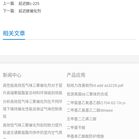
上一篇
：
延迟胺c-225
下一篇
：
延迟胺催化剂
相关文章
新闻中心
产品应用
高性能高效低气味三聚催化剂对于提
粘结力改善助剂nt add as3228.pdf
升高端聚氨酯复合材料环保级别效能
低游离度tdi三聚体的合成
分析高效低气味三聚催化剂在不同环
二甲氨基乙氧基乙醇/1704-62-7/n,n-
境下维持催化性能且保证气味控制表
二甲基乙氨基乙二醇/dmaee
现
五甲基二乙烯三胺
高效低气味三聚催化剂如何助力提升
二甲基苄胺
轨道交通聚氨酯内饰件的室内空气质
甲基单乙醇胺防护措施