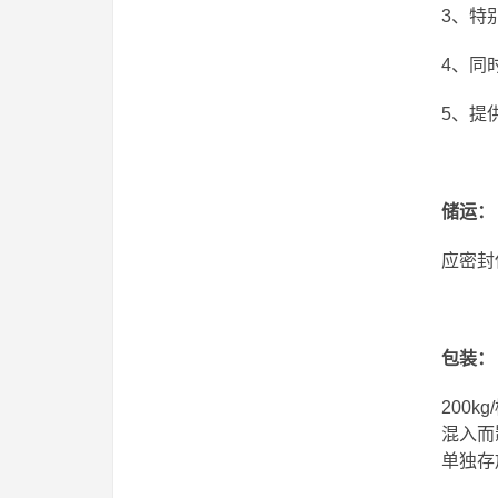
3、特
4、同时
5、提
储运
：
应密封
包装：
200
混入而
单独存