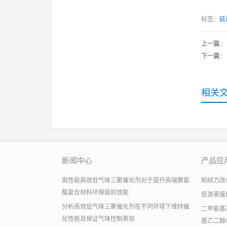
标签：
延
上一篇
：
下一篇
：
相关
新闻中心
产品应
高性能高效低气味三聚催化剂对于提升高端聚氨
粘结力改善助
酯复合材料环保级别效能
低游离度
分析高效低气味三聚催化剂在不同环境下维持催
二甲氨基乙
化性能且保证气味控制表现
基乙二醇/