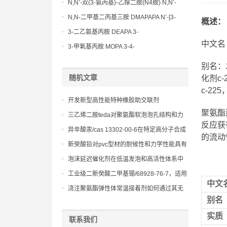
Methoxypropylamine CAS No:5332-73-0
N,N’-双(3-氨丙基)-乙撑二胺(N4胺) N,N’-
Bis(3-aminopropyl)-ethylenediamine CAS
N,N-二甲基二丙基三胺 DMAPAPA N’-[3-
概述：
No10563-26-5
(dimethylamino)propyllpropane-1,3-
3-二乙氨基丙胺 DEAPA 3-
diamine CAS No10563-29-8
中文名
(Diethylamino)propylamine CAS No 104-
3-甲氧基丙胺 MOPA 3-4-
78-9
Methoxypropylamine CAS No 5332-73-0
别名：
随机文章
化剂c
c-22
开发新型高性能特种橡胶助交联剂
聚氨酯
三乙烯二胺teda对聚氨酯软泡泡孔结构和力
反应获
学性能的关键影响。
异辛酸汞/cas 13302-00-6在特定高分子合成
的流动
中的应用
新癸酸铅对pvc型材的耐候性和力学性能具有
显著影响，优化其配方对提升产品户外表现
泡沫延迟催化剂在低温发泡和高活性体系中
至关重要。
的应用前景
工业级二新癸酸二甲基锡/68928-76-7，适用
中文
于各类聚氨酯涂料、胶黏剂
浇注聚氨酯弹性体常温接着剂如何通过其无
别名
溶剂特性满足严苛的环保法规要求
实
质
联系我们