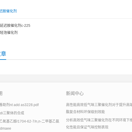
迟胺催化剂
延迟胺催化剂c-225
轻泡催化剂
文章
用
新闻中心
剂nt add as3228.pdf
高性能高效低气味三聚催化剂对于提升高
酯复合材料环保级别效能
tdi三聚体的合成
分析高效低气味三聚催化剂在不同环境下
氧基乙醇/1704-62-7/n,n-二甲基乙氨
化性能且保证气味控制表现
dmaee