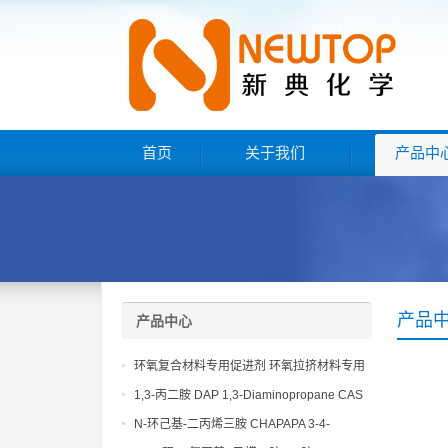
首页
关于我们
产品中
产品
产品中心
环氧复合材料专用促进剂 环氧拉挤材料专用
促进剂 NT EP 120
1,3-丙二胺 DAP 1,3-Diaminopropane CAS
No 109-76-2
N-环己基-二丙烯三胺 CHAPAPA 3-4-