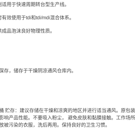
别适用于快速周期转台型生产线。
有效使用于tdi和tdi/mdi混合体系。
供成品泡沫良好物理性质。
保存，储存于干燥阴凉通风仓库内。
kg/桶 贮存：建议存储在干燥和凉爽的地区并进行适当通风。原
影响产品性能。不要吸入粉尘， 避免皮肤和黏膜接触。工作场
放被污染的衣服，洗后再用。保持良好的卫生习惯。