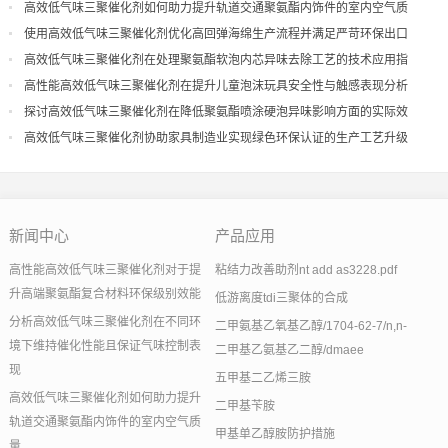
现
高效低气味三聚催化剂如何助力提升轨道交通聚氨酯内饰件的室内空气质
量
使用高效低气味三聚催化剂优化高回弹海绵生产流程并满足严苛环保出口
高效低气味三聚催化剂在处理聚氨酯软泡内芯异味去除工艺的技术应用指
导
高性能高效低气味三聚催化剂在提升儿童泡沫玩具安全性与触感表现分析
探讨高效低气味三聚催化剂在降低聚氨酯喷涂硬泡异味影响方面的实际效
果
高效低气味三聚催化剂协助家具制造业实现绿色环保认证的生产工艺升级
新闻中心
产品应用
高性能高效低气味三聚催化剂对于提
粘结力改善助剂nt add as3228.pdf
升高端聚氨酯复合材料环保级别效能
低游离度tdi三聚体的合成
分析高效低气味三聚催化剂在不同环
二甲氨基乙氧基乙醇/1704-62-7/n,n-
境下维持催化性能且保证气味控制表
二甲基乙氨基乙二醇/dmaee
现
五甲基二乙烯三胺
高效低气味三聚催化剂如何助力提升
二甲基苄胺
轨道交通聚氨酯内饰件的室内空气质
甲基单乙醇胺防护措施
量