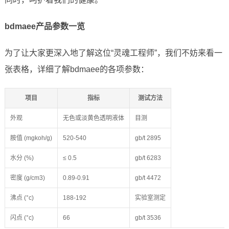
bdmaee产品参数一览
为了让大家更深入地了解这位“灵魂工程师”，我们不妨来看一
张表格，详细了解bdmaee的各项参数：
项目
指标
测试方法
外观
无色或淡黄色透明液体
目测
胺值 (mgkoh/g)
520-540
gb/t 2895
水分 (%)
≤ 0.5
gb/t 6283
密度 (g/cm3)
0.89-0.91
gb/t 4472
沸点 (°c)
188-192
实验室测定
闪点 (°c)
66
gb/t 3536