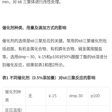
min，对 tdi 三聚体进行改性处理。
催化剂种类、用量及滴加方式的影响
催化剂的选择是tdi三聚反应的关键。常用的tdi三聚催化剂包
括叔胺、有机金属化合物、有机膦化合物、碱金属羧酸盐
等。选用dmp－30、k-15和p100对50%醋酸丁酯的tdi溶液分
别催化反应，结果如表1和图2所示。
表
1
不同催化剂（
0.5%
添加量）对
tdi
三聚反应的影响
催化剂种
无
k-15
dmp-30
p100
类
反应温度/