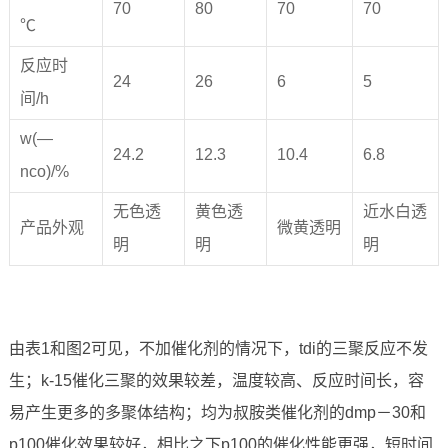
70
80
70
70
℃
反应时
24
26
6
5
间/h
w(—
24.2
12.3
10.4
6.8
nco)/%
无色透
黄色透
近水白透
产品外观
微黄透明
明
明
明
由表1和图2可见，不加催化剂的情况下，tdi的三聚反应不发
生；k-15催化三聚的效果较差，温度较高、反应时间长，容
易产生更多的多聚体结构；均为叔胺类催化剂的dmp－30和
p100催化效果较好，相比之下p100的催化性能更强，短时间