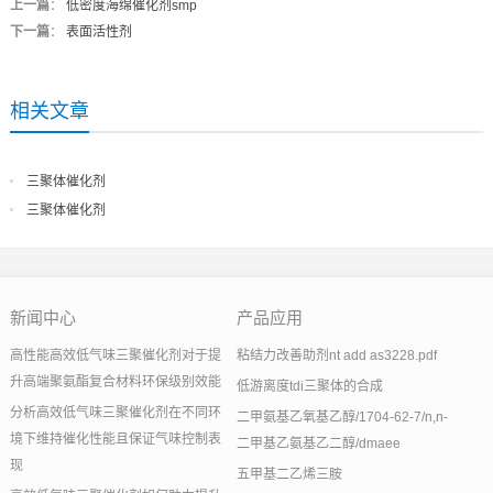
上一篇
：
低密度海绵催化剂smp
下一篇
：
表面活性剂
相关文章
三聚体催化剂
三聚体催化剂
新闻中心
产品应用
高性能高效低气味三聚催化剂对于提
粘结力改善助剂nt add as3228.pdf
升高端聚氨酯复合材料环保级别效能
低游离度tdi三聚体的合成
分析高效低气味三聚催化剂在不同环
二甲氨基乙氧基乙醇/1704-62-7/n,n-
境下维持催化性能且保证气味控制表
二甲基乙氨基乙二醇/dmaee
现
五甲基二乙烯三胺