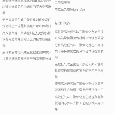
高效低气味三聚催化剂如何助力提升
二甲基苄胺
轨道交通聚氨酯内饰件的室内空气质
甲基单乙醇胺防护措施
量
使用高效低气味三聚催化剂优化高回
新闻中心
弹海绵生产流程并满足严苛环保出口
高性能高效低气味三聚催化剂对于提
高效低气味三聚催化剂在处理聚氨酯
升高端聚氨酯复合材料环保级别效能
软泡内芯异味去除工艺的技术应用指
分析高效低气味三聚催化剂在不同环
导
境下维持催化性能且保证气味控制表
高性能高效低气味三聚催化剂在提升
现
儿童泡沫玩具安全性与触感表现分析
高效低气味三聚催化剂如何助力提升
轨道交通聚氨酯内饰件的室内空气质
量
使用高效低气味三聚催化剂优化高回
弹海绵生产流程并满足严苛环保出口
高效低气味三聚催化剂在处理聚氨酯
软泡内芯异味去除工艺的技术应用指
导