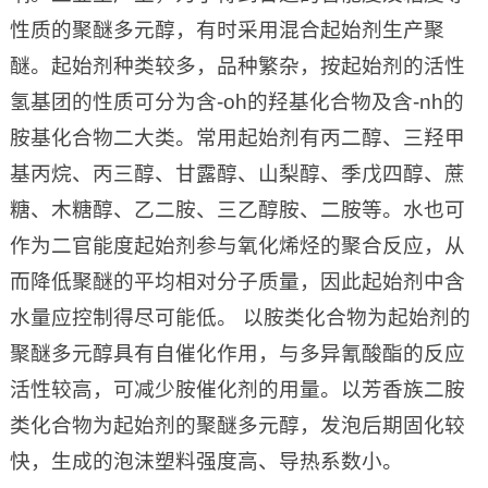
性质的聚醚多元醇，有时采用混合起始剂生产聚
醚。起始剂种类较多，品种繁杂，按起始剂的活性
氢基团的性质可分为含-oh的羟基化合物及含-nh的
胺基化合物二大类。常用起始剂有丙二醇、三羟甲
基丙烷、丙三醇、甘露醇、山梨醇、季戊四醇、蔗
糖、木糖醇、乙二胺、三乙醇胺、二胺等。水也可
作为二官能度起始剂参与氧化烯烃的聚合反应，从
而降低聚醚的平均相对分子质量，因此起始剂中含
水量应控制得尽可能低。 以胺类化合物为起始剂的
聚醚多元醇具有自催化作用，与多异氰酸酯的反应
活性较高，可减少胺催化剂的用量。以芳香族二胺
类化合物为起始剂的聚醚多元醇，发泡后期固化较
快，生成的泡沫塑料强度高、导热系数小。