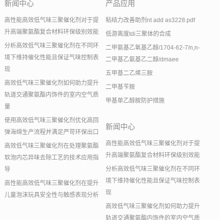
新闻中心
产品应用
高性能高效低气味三聚催化剂对于提
粘结力改善助剂nt add as3228.pdf
升高端聚氨酯复合材料环保级别效能
低游离度tdi三聚体的合成
分析高效低气味三聚催化剂在不同环
二甲氨基乙氧基乙醇/1704-62-7/n,n-
境下维持催化性能且保证气味控制表
二甲基乙氨基乙二醇/dmaee
现
五甲基二乙烯三胺
高效低气味三聚催化剂如何助力提升
二甲基苄胺
轨道交通聚氨酯内饰件的室内空气质
甲基单乙醇胺防护措施
量
使用高效低气味三聚催化剂优化高回
新闻中心
弹海绵生产流程并满足严苛环保出口
高性能高效低气味三聚催化剂对于提
高效低气味三聚催化剂在处理聚氨酯
升高端聚氨酯复合材料环保级别效能
软泡内芯异味去除工艺的技术应用指
分析高效低气味三聚催化剂在不同环
导
境下维持催化性能且保证气味控制表
高性能高效低气味三聚催化剂在提升
现
儿童泡沫玩具安全性与触感表现分析
高效低气味三聚催化剂如何助力提升
轨道交通聚氨酯内饰件的室内空气质