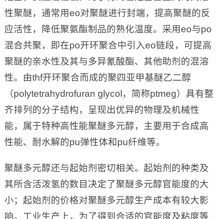
性聚醚，通常用eo对聚醚进行封端，提高聚醚的反
应活性，降低聚氨酯制品的熟化温度。采用eo与po
混合共聚，即在po开环聚合中引入eo链段，可提高
聚醚的亲水性及其与多异氰酸酯、其他助剂的混溶
性。由thf开环聚合而成的聚四亚甲基醚乙二醇
（polytetrahydrofuran glycol，简称ptmeg）具有整
齐排列的分子结构，呈现出优异的物理及机械性
能，属于特种高性能聚醚多元醇，主要用于合成高
性能、耐水解的pu弹性体和pu纤维等。
聚醚多元醇还与起始剂密切相关。起始剂的种类及
其所含活泼氢的数目决定了聚醚多元醇官能度的大
小；起始剂的价格对聚醚多元醇生产成本有较大影
响。工业生产上，为了得到合适的官能度及粘度等