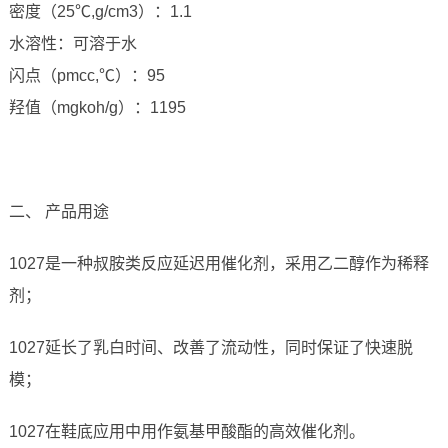
密度（25℃,g/cm3）：1.1
水溶性：可溶于水
闪点（pmcc,℃）：95
羟值（mgkoh/g）：1195
二、 产品用途
1027是一种叔胺类反应延迟用催化剂，采用乙二醇作为稀释
剂；
1027延长了乳白时间、改善了流动性，同时保证了快速脱
模；
1027在鞋底应用中用作氨基甲酸酯的高效催化剂。