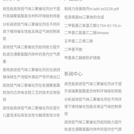
高性能高效低气味三聚催化剂对于提
粘结力改善助剂nt add as3228.pdf
升高端聚氨酯复合材料环保级别效能
低游离度tdi三聚体的合成
分析高效低气味三聚催化剂在不同环
二甲氨基乙氧基乙醇/1704-62-7/n,n-
境下维持催化性能且保证气味控制表
二甲基乙氨基乙二醇/dmaee
现
五甲基二乙烯三胺
高效低气味三聚催化剂如何助力提升
二甲基苄胺
轨道交通聚氨酯内饰件的室内空气质
甲基单乙醇胺防护措施
量
使用高效低气味三聚催化剂优化高回
新闻中心
弹海绵生产流程并满足严苛环保出口
高性能高效低气味三聚催化剂对于提
高效低气味三聚催化剂在处理聚氨酯
升高端聚氨酯复合材料环保级别效能
软泡内芯异味去除工艺的技术应用指
分析高效低气味三聚催化剂在不同环
导
境下维持催化性能且保证气味控制表
高性能高效低气味三聚催化剂在提升
现
儿童泡沫玩具安全性与触感表现分析
高效低气味三聚催化剂如何助力提升
轨道交通聚氨酯内饰件的室内空气质