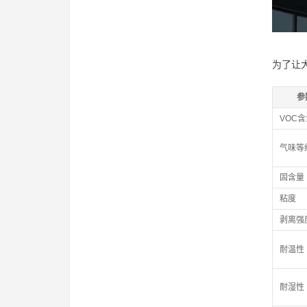
为了让
参
VOC含
气味等
固含量
粘度
剥离强
耐温性
耐湿性