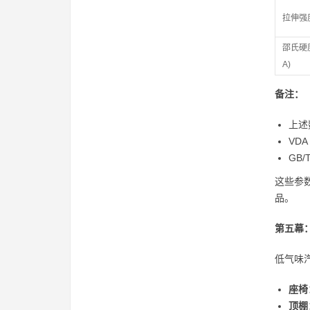
拉伸强
邵氏硬度
A)
备注：
上述
VD
GB
这些参
品。
第五幕
低气味
座椅
顶棚