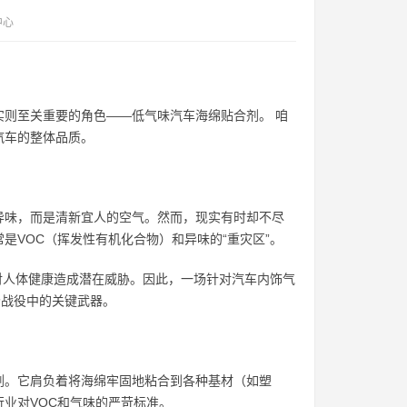
中心
则至关重要的角色——低气味汽车海绵贴合剂。 咱
汽车的整体品质。
异味，而是清新宜人的空气。然而，现实有时却不尽
是VOC（挥发性有机化合物）和异味的“重灾区”。
能对人体健康造成潜在威胁。因此，一场针对汽车内饰气
场战役中的关键武器。
剂。它肩负着将海绵牢固地粘合到各种基材（如塑
业对VOC和气味的严苛标准。