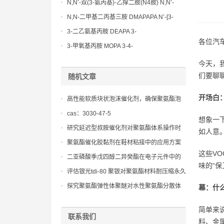
Methoxypropylamine CAS No:5332-73-0
N,N’-双(3-氨丙基)-乙撑二胺(N4胺) N,N’-
Bis(3-aminopropyl)-ethylenediamine CAS
N,N-二甲基二丙基三胺 DMAPAPA N’-[3-
No10563-26-5
(dimethylamino)propyllpropane-1,3-
3-二乙氨基丙胺 DEAPA 3-
diamine CAS No10563-29-8
各位汽
(Diethylamino)propylamine CAS No 104-
3-甲氧基丙胺 MOPA 3-4-
78-9
Methoxypropylamine CAS No 5332-73-0
今天，
们要聊
随机文章
开场白
高性能软质块状泡沫催化剂，确保聚氨酯泡
沫具有均匀且开放的泡孔结构
cas：3030-47-5
想象一
研究延迟型叔胺催化剂对聚氨酯体系操作时
如人意
间的延长效果
聚氨酯催化胶黏剂在鞋材粘接中的应用方案
这些V
二亚磷酸季戊四醇二异癸酯在电子元件中的
味的“
抗氧化保护
评估银光tdi-80 聚银对聚氨酯材料耐压缩永久
变形的改善效果
探究聚氨酯弹性体聚醚对水性聚氨酯分散体
幕：什
（pud）成膜性能的影响
简单来
联系我们
料、金