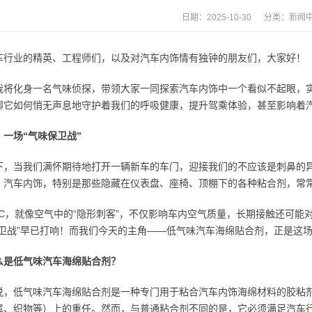
日期：2025-10-30 分类：
新闻
车行业的精英、工程师们，以及对汽车内饰情有独钟的朋友们，大家好！
我将化身一名气味侦探，带领大家一同探索汽车内饰中一个看似不起眼，实
聊它如何悄无声息地守护着我们的呼吸健康，提升驾乘体验，甚至影响着
：一场“气味保卫战”
下，当我们满怀期待地打开一辆新车的车门，迎接我们的不应该是刺鼻的
。汽车内饰，特别是那些隐藏在仪表盘、座椅、顶棚下的各种粘合剂，常常
OC，就像空气中的“隐形刺客”，不仅影响车内空气质量，长期接触还可
保卫战”早已打响！而我们今天的主角——低气味汽车海绵贴合剂，正是这
么是低气味汽车海绵贴合剂？
说，低气味汽车海绵贴合剂是一种专门用于粘合汽车内饰海绵材料的胶粘
属、织物等）上的重任。然而，与普通粘合剂不同的是，它必须满足汽车行