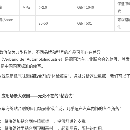
保证海
度
MPa
＞2.0
GB/T 1040
要
(Shore
可以理
30-50
GB/T 531
性
数值仅为典型数值，不同品牌和型号的产品可能存在差异。
A（Verband der Automobilindustrie）是德国汽车工业联合会
/T是中国国家标准的缩写。
数就像是低气味海绵贴合剂的“体检报告”，通过分析这些数据，我们可以
：应用场景大观园——无处不在的“粘合力”
汽车海绵贴合剂的应用场景非常广泛，几乎遍布汽车内饰的各个角落：
：
将海绵垫粘合到座椅框架上，提供舒适的支撑。
：
将海绵衬里粘合到顶棚基材上，起到隔音、隔热的作用。