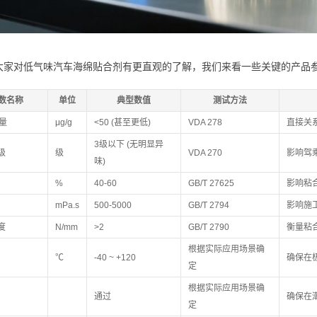
大家对低气味汽车海绵贴合剂有更直观的了解，我们来看一些关键的产品
数名称
单位
典型数值
测试方法
量
μg/g
<50 (甚至更低)
VDA 278
直接关
3级以下 (无明显异
级
级
VDA 270
影响驾
味)
%
40-60
GB/T 27625
影响粘
mPa.s
500-5000
GB/T 2794
影响施
度
N/mm
>2
GB/T 2790
衡量粘
根据实际应用场景确
℃
-40 ~ +120
确保在
定
根据实际应用场景确
通过
确保在
定