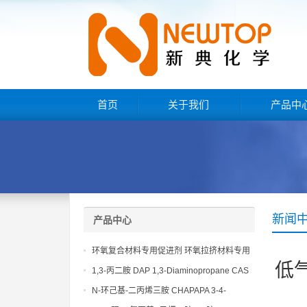
首页
关于我们
产品中
新闻
产品中心
环氧复合材料专用促进剂 环氧拉挤材料专用
低
促进剂 NT EP 120
1,3-丙二胺 DAP 1,3-Diaminopropane CAS
No 109-76-2
N-环己基-二丙烯三胺 CHAPAPA 3-4-