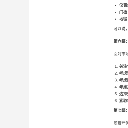
仪表
门板
地毯
可以说
第六幕
面对市
关注
考虑
考虑
考虑
选择
索取
第七幕
随着环