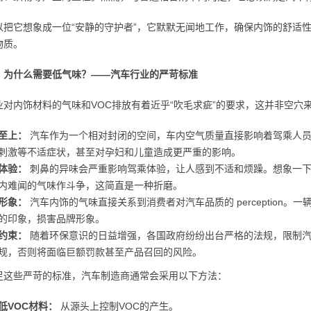
以把它想象成一位“安静的守护者”，它默默无闻地工作，确保内饰的舒适
物质。
：为什么需要低气味？——汽车行业的严苛标准
业对内饰材料的气味和VOC排放有着近乎“吹毛求疵”的要求，这并非空穴
至上：
汽车作为一个相对封闭的空间，车内空气质量直接影响着驾乘人员
刺激等不适症状，甚至对孕妇和儿童造成更严重的影响。
体验：
刺鼻的异味会严重影响驾乘体验，让人感到不适和烦躁。想象一下
内难闻的气味作斗争，这简直是一种折磨。
形象：
汽车内饰的气味直接关系到消费者对汽车品质的 perception
的印象，损害品牌形象。
约束：
随着环保意识的日益增强，各国政府纷纷出台严格的法规，限制汽
规，否则将面临巨额罚款甚至产品召回的风险。
足这些严苛的标准，汽车制造商通常会采用以下方法：
低VOC材料：
从源头上控制VOC的产生。