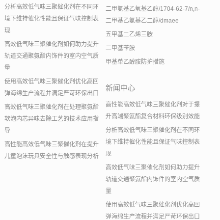
分析高效低气味三聚催化剂在不同环
二甲氨基乙氧基乙醇/1704-62-7/n,n-
境下维持催化性能且保证气味控制表
二甲基乙氨基乙二醇/dmaee
现
五甲基二乙烯三胺
高效低气味三聚催化剂如何助力提升
二甲基苄胺
轨道交通聚氨酯内饰件的室内空气质
甲基单乙醇胺防护措施
量
使用高效低气味三聚催化剂优化高回
新闻中心
弹海绵生产流程并满足严苛环保出口
高性能高效低气味三聚催化剂对于提
高效低气味三聚催化剂在处理聚氨酯
升高端聚氨酯复合材料环保级别效能
软泡内芯异味去除工艺的技术应用指
分析高效低气味三聚催化剂在不同环
导
境下维持催化性能且保证气味控制表
高性能高效低气味三聚催化剂在提升
现
儿童泡沫玩具安全性与触感表现分析
高效低气味三聚催化剂如何助力提升
轨道交通聚氨酯内饰件的室内空气质
量
使用高效低气味三聚催化剂优化高回
弹海绵生产流程并满足严苛环保出口