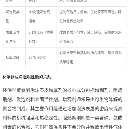
比例
分数）
层，有效抑制燃烧
发泡剂类
水/物理发泡剂
控制气泡尺寸分布，优化表层致密性，降
型
混合
低热量传递效率
表面活性
0.1%-1%（质量
改善表层均匀性，减少缺陷，提高耐火涂
剂浓度
分数）
层附着力
影响增厚剂与基材的结合强度，确保阻燃
反应温度
20°C-80°C
效果稳定
化学组成与阻燃性能的关系
环保型聚氨酯泡沫表皮增厚剂的核心成分包括增稠剂、阻燃
助剂、发泡剂和表面活性剂。增稠剂通常是由可生物降解的
聚合物制成，其主要作用是通过增加泡沫表层的密度来提高
材料的机械强度和热稳定性。阻燃助剂则是一类含磷、氮或
卤素的化合物，它们在高温条件下会分解并释放出惰性气体