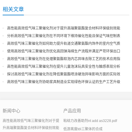
相关文章
高性能高效低气味三聚催化剂对于提升高端聚氨酯复合材料环保级别效能
分析高效低气味三聚催化剂在不同环境下维持催化性能且保证气味控制表
现
高效低气味三聚催化剂如何助力提升轨道交通聚氨酯内饰件的室内空气质
量
使用高效低气味三聚催化剂优化高回弹海绵生产流程并满足严苛环保出口
高效低气味三聚催化剂在处理聚氨酯软泡内芯异味去除工艺的技术应用指
导
高性能高效低气味三聚催化剂在提升儿童泡沫玩具安全性与触感表现分析
探讨高效低气味三聚催化剂在降低聚氨酯喷涂硬泡异味影响方面的实际效
果
高效低气味三聚催化剂协助家具制造业实现绿色环保认证的生产工艺升级
新闻中心
产品应用
高性能高效低气味三聚催化剂对于提
粘结力改善助剂nt add as3228.pdf
升高端聚氨酯复合材料环保级别效能
低游离度tdi三聚体的合成