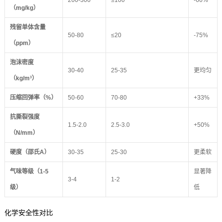
200-300
≤100
-60%
（mg/kg）
残留单体含量
50-80
≤20
-75%
（ppm）
泡沫密度
30-40
25-35
更均匀
（kg/m³）
压缩回弹率（%）
50-60
70-80
+33%
抗撕裂强度
1.5-2.0
2.5-3.0
+50%
（N/mm）
硬度（邵氏A）
30-35
25-30
更柔软
气味等级（1-5
显著降
3-4
1-2
级）
低
化学安全性对比