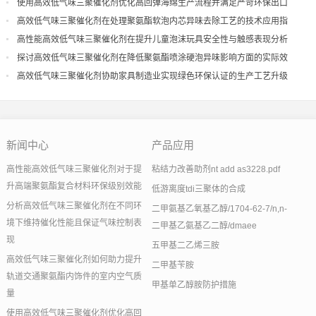
量
使用高效低气味三聚催化剂优化高回弹海绵生产流程并满足严苛环保出口
高效低气味三聚催化剂在处理聚氨酯软泡内芯异味去除工艺的技术应用指
导
高性能高效低气味三聚催化剂在提升儿童泡沫玩具安全性与触感表现分析
探讨高效低气味三聚催化剂在降低聚氨酯喷涂硬泡异味影响方面的实际效
果
高效低气味三聚催化剂协助家具制造业实现绿色环保认证的生产工艺升级
新闻中心
产品应用
高性能高效低气味三聚催化剂对于提
粘结力改善助剂nt add as3228.pdf
升高端聚氨酯复合材料环保级别效能
低游离度tdi三聚体的合成
分析高效低气味三聚催化剂在不同环
二甲氨基乙氧基乙醇/1704-62-7/n,n-
境下维持催化性能且保证气味控制表
二甲基乙氨基乙二醇/dmaee
现
五甲基二乙烯三胺
高效低气味三聚催化剂如何助力提升
二甲基苄胺
轨道交通聚氨酯内饰件的室内空气质
甲基单乙醇胺防护措施
量
使用高效低气味三聚催化剂优化高回