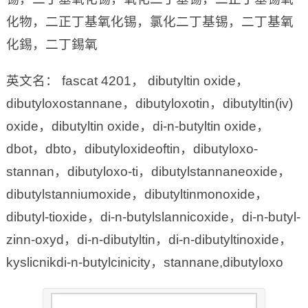
化物，二正丁基氧化锡，氯化二丁基锡，二丁基氧
化錫，二丁錫氧
英文名： fascat 4201， dibutyltin oxide，
dibutyloxostannane，dibutyloxotin，dibutyltin(iv)
oxide，dibutyltin oxide，di-n-butyltin oxide，
dbot，dbto，dibutyloxideoftin，dibutyloxo-
stannan，dibutyloxo-ti，dibutylstannaneoxide，
dibutylstanniumoxide，dibutyltinmonoxide，
dibutyl-tioxide，di-n-butylslannicoxide，di-n-butyl-
zinn-oxyd，di-n-dibutyltin，di-n-dibutyltinoxide，
kyslicnikdi-n-butylcinicity，stannane,dibutyloxo