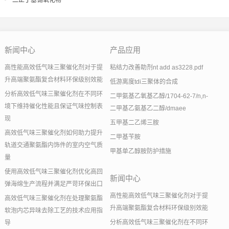
二正丁基锡氧化物
新闻中心
产品应用
高性能高效低气味三聚催化剂对于提
粘结力改善助剂nt add as3228.pdf
升高端聚氨酯复合材料环保级别效能
低游离度tdi三聚体的合成
分析高效低气味三聚催化剂在不同环
二甲氨基乙氧基乙醇/1704-62-7/n,n-
境下维持催化性能且保证气味控制表
二甲基乙氨基乙二醇/dmaee
现
五甲基二乙烯三胺
高效低气味三聚催化剂如何助力提升
二甲基苄胺
轨道交通聚氨酯内饰件的室内空气质
甲基单乙醇胺防护措施
量
使用高效低气味三聚催化剂优化高回
新闻中心
弹海绵生产流程并满足严苛环保出口
高性能高效低气味三聚催化剂对于提
高效低气味三聚催化剂在处理聚氨酯
升高端聚氨酯复合材料环保级别效能
软泡内芯异味去除工艺的技术应用指
分析高效低气味三聚催化剂在不同环
导