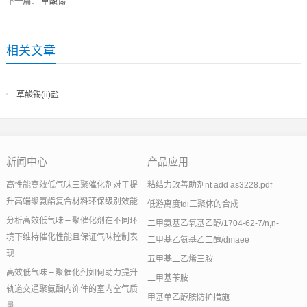
下一篇
：
草酸锡
相关文章
草酸锡(ii)盐
新闻中心
产品应用
高性能高效低气味三聚催化剂对于提
粘结力改善助剂nt add as3228.pdf
升高端聚氨酯复合材料环保级别效能
低游离度tdi三聚体的合成
分析高效低气味三聚催化剂在不同环
二甲氨基乙氧基乙醇/1704-62-7/n,n-
境下维持催化性能且保证气味控制表
二甲基乙氨基乙二醇/dmaee
现
五甲基二乙烯三胺
高效低气味三聚催化剂如何助力提升
二甲基苄胺
轨道交通聚氨酯内饰件的室内空气质
甲基单乙醇胺防护措施
量