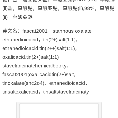
(ii)盐，草酸锡，草酸亚锡，草酸锡(ii),98%，草酸锡
(ii)，草酸亞錫
英文名：fascat2001，stannous oxalate，
ethanedioicacid，tin(2+)salt(1:1)，
ethanedioicacid,tin(2++)salt(1:1)，
oxalicacid,tin(2+)salt(1:1)，
stavelancinatchemicalbooky，
fascat2001;oxalicacidtin(2+)salt，
tinoxalate(snc2o4)，ethanedioicacid，
tinsaltoxalicacid，tinsaltstavelancinaty