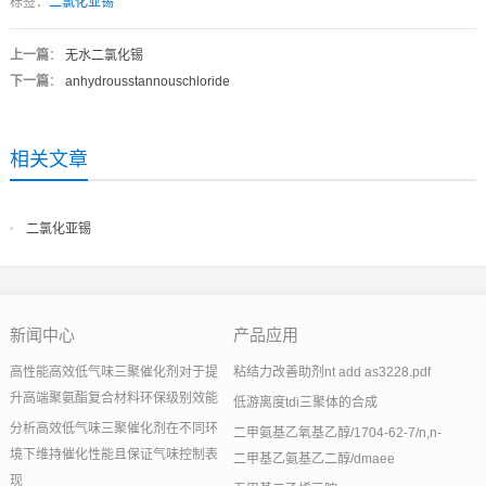
标签：
二氯化亚锡
上一篇
：
无水二氯化锡
下一篇
：
anhydrousstannouschloride
相关文章
二氯化亚锡
新闻中心
产品应用
高性能高效低气味三聚催化剂对于提
粘结力改善助剂nt add as3228.pdf
升高端聚氨酯复合材料环保级别效能
低游离度tdi三聚体的合成
分析高效低气味三聚催化剂在不同环
二甲氨基乙氧基乙醇/1704-62-7/n,n-
境下维持催化性能且保证气味控制表
二甲基乙氨基乙二醇/dmaee
现