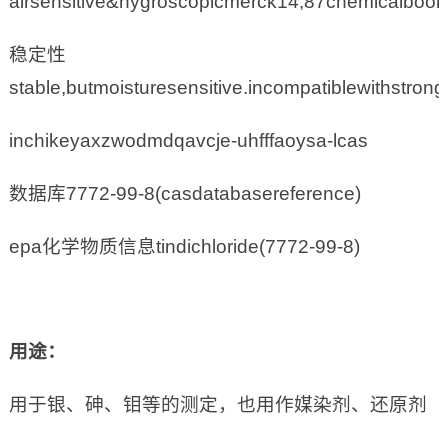
airsensitive&hygroscopicmerck14,87chemicalboo
稳定性
stable,butmoisturesensitive.incompatiblewithstron
inchikeyaxzwodmdqavcje-uhfffaoysa-lcas
数据库7772-99-8(casdatabasereference)
epa化学物质信息tindichloride(7772-99-8)
用途：
用于银、砷、钼等的测定，也用作媒染剂、还原剂