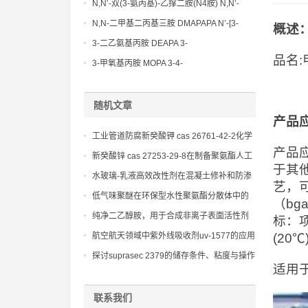
Methoxypropylamine CAS No:5332-73-0
N,N’-双(3-氨丙基)-乙撑二胺(N4胺) N,N’-
Bis(3-aminopropyl)-ethylenediamine CAS
N,N-二甲基二丙基三胺 DMAPAPA N’-[3-
概述
No10563-26-5
(dimethylamino)propyllpropane-1,3-
3-二乙氨基丙胺 DEAPA 3-
diamine CAS No10563-29-8
品名
(Diethylamino)propylamine CAS No 104-
3-甲氧基丙胺 MOPA 3-4-
78-9
Methoxypropylamine CAS No 5332-73-0
随机文章
产品
工业管道防腐新癸酸钾 cas 26761-42-2化学
产品
介质耐受性增强技术
新癸酸锌 cas 27253-29-8在制备聚氨酯人工
于其
革和合成革中的应用研究
水玻璃-乳液高效改性剂在混凝土修补和防渗
艺，
材料中的应用探索，旨在提供快速固化和高
低气味聚醚在环保型水性聚氨酯分散体中的
（b
强度。
应用前景
纯净二乙醇胺，用于合成非离子表面活性剂
标：项
和药物中间体，提升产品性能
航空航天领域中紫外线吸收剂uv-1577的应用
(20℃)
案例
探讨suprasec 2379的储存条件、粘度与操作
适用
安全性
联系我们