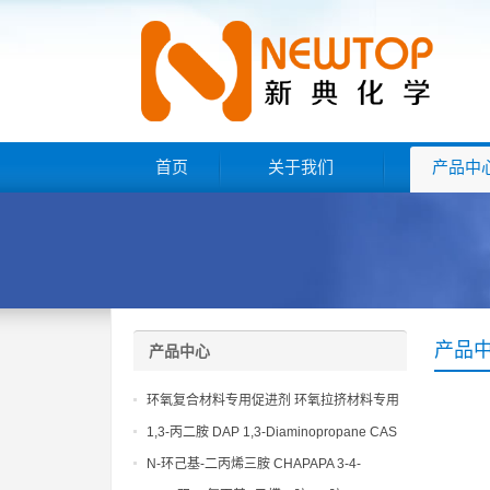
首页
关于我们
产品中
产品
产品中心
环氧复合材料专用促进剂 环氧拉挤材料专用
促进剂 NT EP 120
1,3-丙二胺 DAP 1,3-Diaminopropane CAS
No 109-76-2
N-环己基-二丙烯三胺 CHAPAPA 3-4-