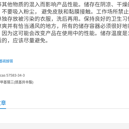
等其他物质的混入而影响产品性能。储存在阴凉、干燥
。不要吸入粉尘， 避免皮肤和黏膜接触。工作场所禁
单独存放被污染的衣服，洗后再用。保持良好的卫生习
凉爽并有恰当通风的地方，所有的储存容器必须很好地
，因为这可能会改变产品在使用中的性能。储存温度是1
适的，应该尽量避免。
基硫醇锡
cas 57583-34-3
甲基锡三(巯基异辛酯)
文章