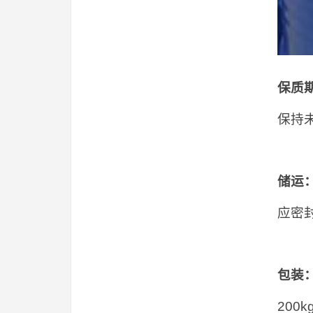
保质
保持
储运
应密
包装
20