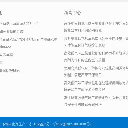
用
新闻中心
剂nt add as3228.pdf
高性能高效低气味三聚催化剂对于提升高
酯复合材料环保级别效能
tdi三聚体的合成
分析高效低气味三聚催化剂在不同环境下
氧基乙醇/1704-62-7/n,n-二甲基乙氨
化性能且保证气味控制表现
dmaee
高效低气味三聚催化剂如何助力提升轨道
乙烯三胺
氨酯内饰件的室内空气质量
胺
使用高效低气味三聚催化剂优化高回弹海
醇胺防护措施
流程并满足严苛环保出口
高效低气味三聚催化剂在处理聚氨酯软泡
味去除工艺的技术应用指导
高性能高效低气味三聚催化剂在提升儿童
具安全性与触感表现分析
，环氧固化剂生产厂家 ICP备案号：
沪ICP备2021001838号-3