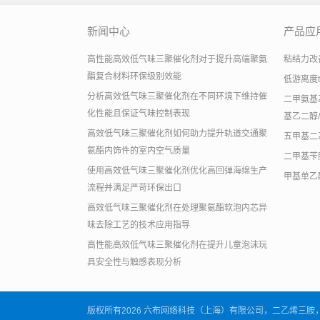
新闻中心
产品应
高性能高效低气味三聚催化剂对于提升高端聚氨
粘结力改善助
酯复合材料环保级别效能
低游离度
分析高效低气味三聚催化剂在不同环境下维持催
二甲氨基乙
化性能且保证气味控制表现
基乙二醇/
高效低气味三聚催化剂如何助力提升轨道交通聚
五甲基二
氨酯内饰件的室内空气质量
二甲基苄
使用高效低气味三聚催化剂优化高回弹海绵生产
甲基单乙
流程并满足严苛环保出口
高效低气味三聚催化剂在处理聚氨酯软泡内芯异
味去除工艺的技术应用指导
高性能高效低气味三聚催化剂在提升儿童泡沫玩
具安全性与触感表现分析
版权所有2026 六布网络科技（上海）有限公司，二乙烯三胺