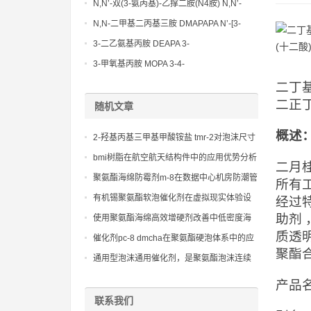
Methoxypropylamine CAS No:5332-73-0
N,N’-双(3-氨丙基)-乙撑二胺(N4胺) N,N’-
Bis(3-aminopropyl)-ethylenediamine CAS
N,N-二甲基二丙基三胺 DMAPAPA N’-[3-
No10563-26-5
(dimethylamino)propyllpropane-1,3-
3-二乙氨基丙胺 DEAPA 3-
diamine CAS No10563-29-8
(Diethylamino)propylamine CAS No 104-
3-甲氧基丙胺 MOPA 3-4-
78-9
Methoxypropylamine CAS No 5332-73-0
二丁基
二正丁
随机文章
概述
2-羟基丙基三甲基甲酸铵盐 tmr-2对泡沫尺寸
稳定性、抗收缩性和物理性能的积极贡献
bmi树脂在航空航天结构件中的应用优势分析
二月
聚氨酯海绵防霉剂m-8在数据中心机房防潮管
所有
理中的应用
有机锡聚氨酯软泡催化剂在虚拟现实体验设
经过
备中的感官提升
助剂
使用聚氨酯海绵高效增硬剂改善中低密度海
质透
绵的压缩负荷性能及长期回弹表现
催化剂pc-8 dmcha在聚氨酯硬泡体系中的应
聚酯
用，实现快速固化和优异的保温性能。
通用型泡沫通用催化剂，是聚氨酯泡沫连续
发泡和模塑发泡的核心助剂
产品名
联系我们