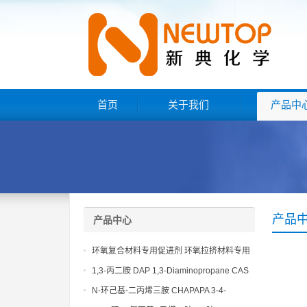
首页
关于我们
产品中
产品
产品中心
环氧复合材料专用促进剂 环氧拉挤材料专用
促进剂 NT EP 120
1,3-丙二胺 DAP 1,3-Diaminopropane CAS
No 109-76-2
N-环己基-二丙烯三胺 CHAPAPA 3-4-