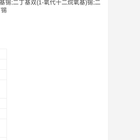
锡;二丁基双(1-氧代十二烷氧基)锡;二
丁锡