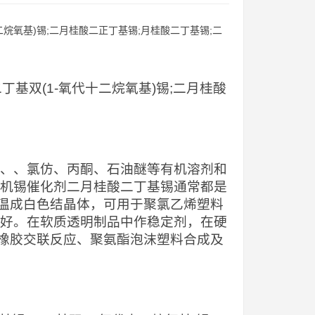
丁基双(1-氧代十二烷氧基)锡;二月桂酸
碳、、氯仿、丙酮、石油醚等有机溶剂和
有机锡催化剂二月桂酸二丁基锡通常都是
温成白色结晶体，可用于聚氯乙烯塑料
较好。在软质透明制品中作稳定剂，在硬
橡胶交联反应、聚氨酯泡沫塑料合成及