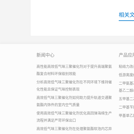
相关
新闻中心
产品应
高性能高效低气味三聚催化剂对于提升高端聚氨
粘结力改善助
酯复合材料环保级别效能
低游离度
分析高效低气味三聚催化剂在不同环境下维持催
二甲氨基乙
化性能且保证气味控制表现
基乙二醇/
高效低气味三聚催化剂如何助力提升轨道交通聚
五甲基二
氨酯内饰件的室内空气质量
二甲基苄
使用高效低气味三聚催化剂优化高回弹海绵生产
甲基单乙
流程并满足严苛环保出口
高效低气味三聚催化剂在处理聚氨酯软泡内芯异