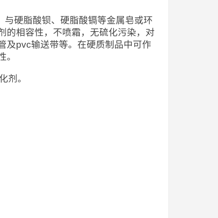
品，与硬脂酸钡、硬脂酸镉等金属皂或环
剂的相容性，不喷霜，无硫化污染，对
及pvc输送带等。在硬质制品中可作
性。
活化剂。