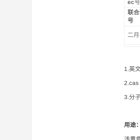
ec
联合
号
二月
1.英文名
2.cas
3.分子
用途
浅黄