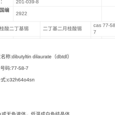
号：
201-039-8
国编
2922
cas 77-58
桂酸二丁基锡
二丁基二月桂酸锡
7
称:dibutyltin dilaurate（dbtdl）
 号码:77-58-7
式:c32h64o4sn
：
色或无色液体，低温成白色结晶体