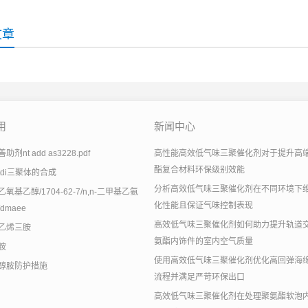
文章
用
新闻中心
剂nt add as3228.pdf
高性能高效低气味三聚催化剂对于提升高
酯复合材料环保级别效能
tdi三聚体的合成
分析高效低气味三聚催化剂在不同环境下
氧基乙醇/1704-62-7/n,n-二甲基乙氨
化性能且保证气味控制表现
dmaee
高效低气味三聚催化剂如何助力提升轨道
乙烯三胺
氨酯内饰件的室内空气质量
胺
使用高效低气味三聚催化剂优化高回弹海
醇胺防护措施
流程并满足严苛环保出口
高效低气味三聚催化剂在处理聚氨酯软泡