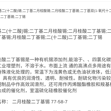
二(十二酸)锡;二丁基二月桂酸锡;二月桂酸二丁基锡;二
基锡;月桂酸二丁基锡;二(十二酸)二丁基锡;二丁锡
：
桂酸二丁基锡是一种有机锡添加剂,能溶于、、四氯化
工业增塑剂，不溶于水。市面上流 通的高沸点多用途
特殊液化处理的，常温下为浅黄色或无色油状液体，低
 ，具有优良的润滑性、透明、耐候性。耐硫化物污染
明制品中作高效润滑剂，还可用作丙烯酸酯橡胶和羧基
合成的催化剂，室温硫化硅橡胶催化剂
称： 二月桂酸二丁基锡 77-58-7