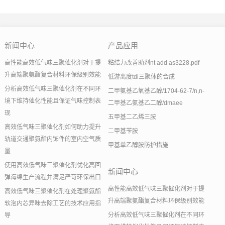
新闻中心
产品应用
高性能高效低气味三聚催化剂对于提
粘结力改善助剂nt add as3228.pdf
升高端聚氨酯复合材料环保级别效能
低游离度tdi三聚体的合成
分析高效低气味三聚催化剂在不同环
二甲氨基乙氧基乙醇/1704-62-7/n,n-
境下维持催化性能且保证气味控制表
二甲基乙氨基乙二醇/dmaee
现
五甲基二乙烯三胺
高效低气味三聚催化剂如何助力提升
二甲基苄胺
轨道交通聚氨酯内饰件的室内空气质
甲基单乙醇胺防护措施
量
使用高效低气味三聚催化剂优化高回
新闻中心
弹海绵生产流程并满足严苛环保出口
高性能高效低气味三聚催化剂对于提
高效低气味三聚催化剂在处理聚氨酯
升高端聚氨酯复合材料环保级别效能
软泡内芯异味去除工艺的技术应用指
分析高效低气味三聚催化剂在不同环
导