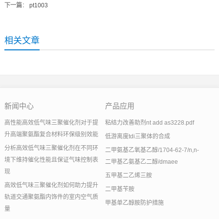
下一篇
：
pt1003
相关文章
新闻中心
产品应用
高性能高效低气味三聚催化剂对于提
粘结力改善助剂nt add as3228.pdf
升高端聚氨酯复合材料环保级别效能
低游离度tdi三聚体的合成
分析高效低气味三聚催化剂在不同环
二甲氨基乙氧基乙醇/1704-62-7/n,n-
境下维持催化性能且保证气味控制表
二甲基乙氨基乙二醇/dmaee
现
五甲基二乙烯三胺
高效低气味三聚催化剂如何助力提升
二甲基苄胺
轨道交通聚氨酯内饰件的室内空气质
甲基单乙醇胺防护措施
量