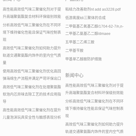
高性能高效低气味三聚催化剂对于提
粘结力改善助剂nt add as3228.pdf
升高端聚氨酯复合材料环保级别效能
低游离度tdi三聚体的合成
分析高效低气味三聚催化剂在不同环
二甲氨基乙氧基乙醇/1704-62-7/n,n-
境下维持催化性能且保证气味控制表
二甲基乙氨基乙二醇/dmaee
现
五甲基二乙烯三胺
高效低气味三聚催化剂如何助力提升
二甲基苄胺
轨道交通聚氨酯内饰件的室内空气质
甲基单乙醇胺防护措施
量
使用高效低气味三聚催化剂优化高回
新闻中心
弹海绵生产流程并满足严苛环保出口
高性能高效低气味三聚催化剂对于提
高效低气味三聚催化剂在处理聚氨酯
升高端聚氨酯复合材料环保级别效能
软泡内芯异味去除工艺的技术应用指
分析高效低气味三聚催化剂在不同环
导
境下维持催化性能且保证气味控制表
高性能高效低气味三聚催化剂在提升
现
儿童泡沫玩具安全性与触感表现分析
高效低气味三聚催化剂如何助力提升
轨道交通聚氨酯内饰件的室内空气质