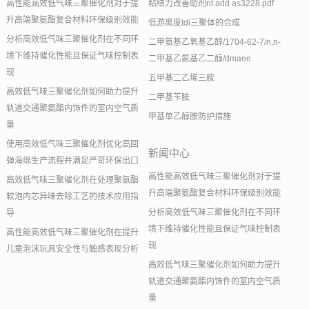
高性能高效低气味三聚催化剂对于提
粘结力改善助剂nt add as3228.pdf
升高端聚氨酯复合材料环保级别效能
低游离度tdi三聚体的合成
分析高效低气味三聚催化剂在不同环
二甲氨基乙氧基乙醇/1704-62-7/n,n-
境下维持催化性能且保证气味控制表
二甲基乙氨基乙二醇/dmaee
现
五甲基二乙烯三胺
高效低气味三聚催化剂如何助力提升
二甲基苄胺
轨道交通聚氨酯内饰件的室内空气质
甲基单乙醇胺防护措施
量
使用高效低气味三聚催化剂优化高回
新闻中心
弹海绵生产流程并满足严苛环保出口
高性能高效低气味三聚催化剂对于提
高效低气味三聚催化剂在处理聚氨酯
升高端聚氨酯复合材料环保级别效能
软泡内芯异味去除工艺的技术应用指
分析高效低气味三聚催化剂在不同环
导
境下维持催化性能且保证气味控制表
高性能高效低气味三聚催化剂在提升
现
儿童泡沫玩具安全性与触感表现分析
高效低气味三聚催化剂如何助力提升
轨道交通聚氨酯内饰件的室内空气质
量