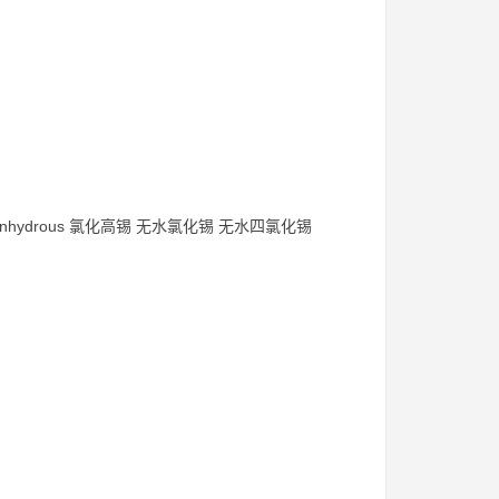
loride anhydrous 氯化高锡 无水氯化锡 无水四氯化锡