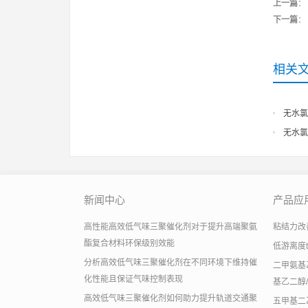
上一篇
：
下一篇
：
相关
无水氯
无水氯
新闻中心
产品应
高性能高效低气味三聚催化剂对于提升高端聚氨
粘结力改善助
酯复合材料环保级别效能
低游离度
分析高效低气味三聚催化剂在不同环境下维持催
二甲氨基乙
化性能且保证气味控制表现
基乙二醇/
高效低气味三聚催化剂如何助力提升轨道交通聚
五甲基二