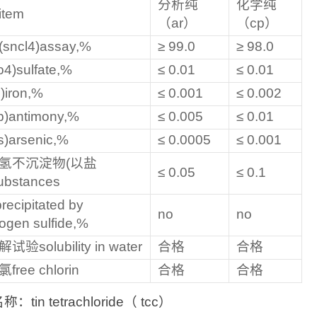
分析纯
化学纯
tem
（ar）
（cp）
sncl4)assay,%
≥ 99.0
≥ 98.0
4)sulfate,%
≤ 0.01
≤ 0.01
)iron,%
≤ 0.001
≤ 0.002
b)antimony,%
≤ 0.005
≤ 0.01
)arsenic,%
≤ 0.0005
≤ 0.001
氢不沉淀物(以盐
≤ 0.05
≤ 0.1
ubstances
precipitated by
no
no
ogen sulfide,%
试验solubility in water
合格
合格
free chlorin
合格
合格
：tin tetrachloride（ tcc）