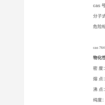
cas 
分子式
危险
cas 76
物化
密 度：
熔 点
沸 点
纯度：