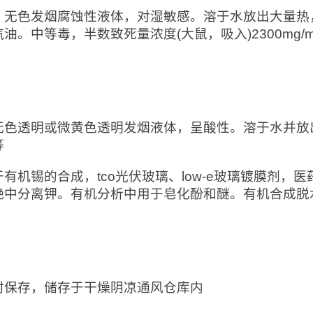
：无色发烟腐蚀性液体，对湿敏感。溶于水放出大量热
油。中等毒，半数致死量浓度(大鼠，吸入)2300mg
：
无色透明或微黄色透明发烟液体，呈酸性。溶于水并放
等
于有机锡的合成，tco光伏玻璃、low-e玻璃镀膜剂
铯中分离钾。有机分析中用于皂化酚和醚。有机合成脱
：
封保存，储存于干燥阴凉通风仓库内