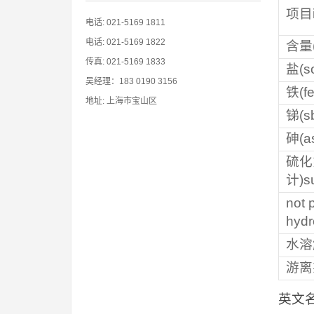
项目i
电话: 021-5169 1811
电话: 021-5169 1822
含量(
传真: 021-5169 1833
盐(so
吴经理：183 0190 3156
铁(fe
地址: 上海市宝山区
锑(s
砷(as
硫化
计)s
not 
hydr
水溶解
游离氯
英文名称