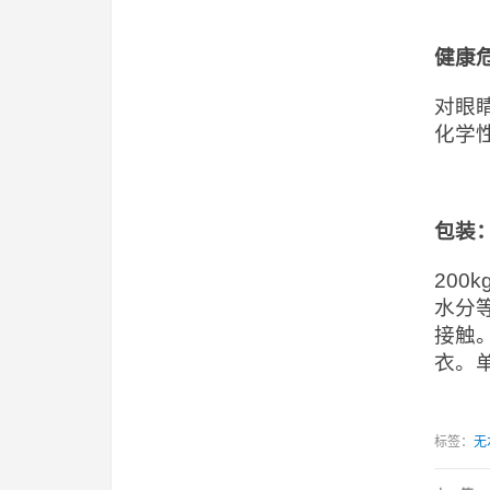
健康
对眼
化学
包装
20
水分
接触
衣。
标签：
无