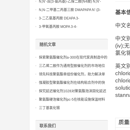
Methoxypropylamine CAS No:5332-73-0
N,N’-双(3-氨丙基)-乙撑二胺(N4胺) N,N’-
Bis(3-aminopropyl)-ethylenediamine CAS
N,N-二甲基二丙基三胺 DMAPAPA N’-[3-
基本
No10563-26-5
(dimethylamino)propyllpropane-1,3-
3-二乙氨基丙胺 DEAPA 3-
diamine CAS No10563-29-8
中文名
(Diethylamino)propylamine CAS No 104-
3-甲氧基丙胺 MOPA 3-4-
78-9
Methoxypropylamine CAS No 5332-73-0
中文别
随机文章
(iv
氯化锡
探索聚氨酯催化剂a-300在现代家具制造中的
革命性应用
英文别名：
三乙烯二胺作为通用型胺催化剂的市场地位
chlori
领先科技聚氨酯单组份催化剂，助力解决单
chlori
组份体系的固化难题
强凝胶型聚氨酯催化剂在结构粘合剂中的快
soluti
速固化应用
探究延迟催化剂1028对聚氨酯泡沫固化延迟
stann
和发泡均匀性的影响机制
聚氨酯硬泡催化剂pc-5在核能设施保温材料
中的独特贡献：安全的原则体现
三丁基氯化锡
质量
联系我们