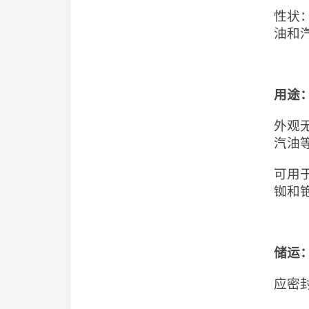
性状
油和汽
用途
外观
汽油
可用
铷和
储运
应密