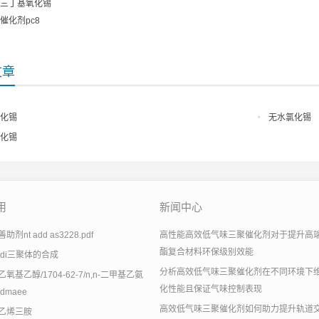
三丁基氧化锡
催化剂pc8
文章
化锡
无水氯化锡
化锡
用
新闻中心
剂nt add as3228.pdf
高性能高效低气味三聚催化剂对于提升高
酯复合材料环保级别效能
tdi三聚体的合成
分析高效低气味三聚催化剂在不同环境下
氧基乙醇/1704-62-7/n,n-二甲基乙氨
化性能且保证气味控制表现
dmaee
高效低气味三聚催化剂如何助力提升轨道
乙烯三胺