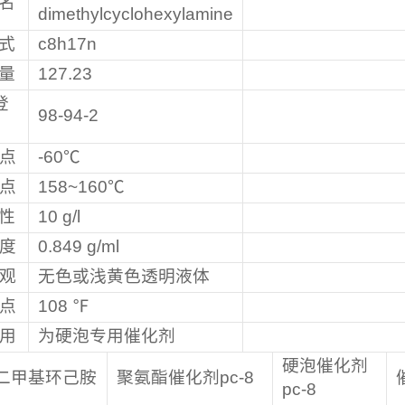
名
dimethylcyclohexylamine
式
c8h17n
量
127.23
登
98-94-2
点
-60℃
点
158~160℃
性
10 g/l
度
0.849 g/ml
观
无色或浅黄色透明液体
点
108 ℉
用
为硬泡专用催化剂
硬泡催化剂
n-二甲基环己胺
聚氨酯催化剂pc-8
pc-8