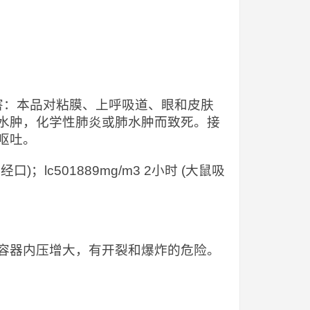
害：本品对粘膜、上呼吸道、眼和皮肤
水肿，化学性肺炎或肺水肿而致死。接
呕吐。
)；lc501889mg/m3 2小时 (大鼠吸
容器内压增大，有开裂和爆炸的危险。