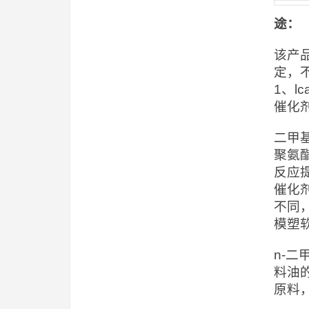
途：
该产
定，
1、
催化
二甲
聚氨
反应
催化
不同，
模塑
n-
料油
原料