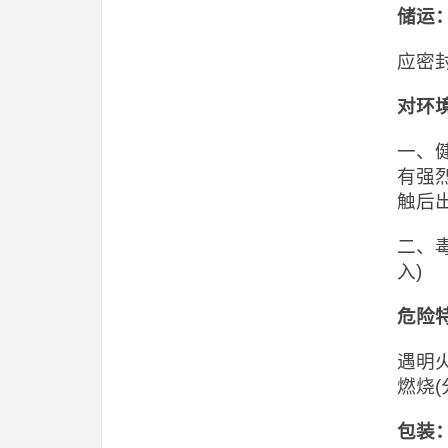
储运
应密
对环
一、
有强
触后
二、毒
入)
危险
遇明
燃烧
包装