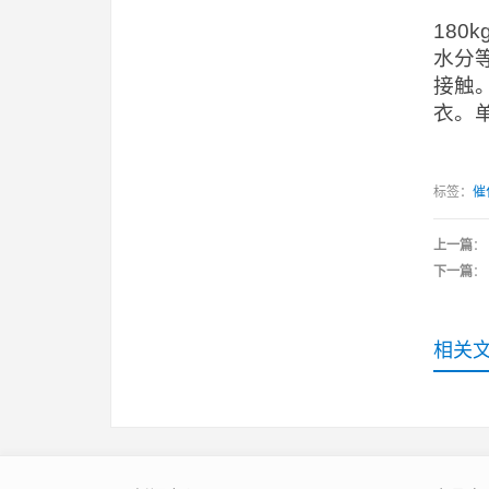
18
水分
接触
衣。
标签：
催
上一篇
：
下一篇
：
相关