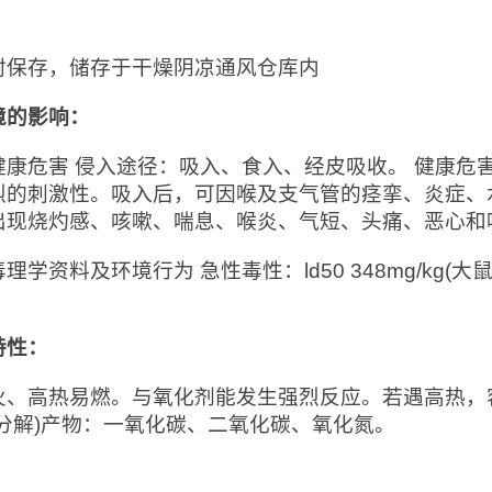
：
封保存，储存于干燥阴凉通风仓库内
境的影响：
健康危害 侵入途径：吸入、食入、经皮吸收。 健康危
烈的刺激性。吸入后，可因喉及支气管的痉挛、炎症、
出现烧灼感、咳嗽、喘息、喉炎、气短、头痛、恶心和
理学资料及环境行为 急性毒性：ld50 348mg/kg(大鼠经口
特性：
火、高热易燃。与氧化剂能发生强烈反应。若遇高热，
(分解)产物：一氧化碳、二氧化碳、氧化氮。
：