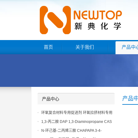
首页
关于我们
产品中
产品
产品中心
环氧复合材料专用促进剂 环氧拉挤材料专用
促进剂 NT EP 120
1,3-丙二胺 DAP 1,3-Diaminopropane CAS
No 109-76-2
N-环己基-二丙烯三胺 CHAPAPA 3-4-