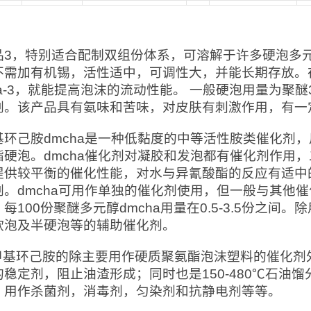
品3，特别适合配制双组份体系，可溶解于许多硬泡多
不需加有机锡，活性适中，可调性大，并能长期存放。在
lca-3，就能提高泡沫的流动性能。 一般硬泡用量为聚
剂。该产品具有氨味和苦味，对皮肤有刺激作用，有一
基环己胺dmcha是一种低黏度的中等活性胺类催化剂
酯硬泡。dmcha催化剂对凝胶和发泡都有催化剂作用
提供较平衡的催化性能，对水与异氰酸酯的反应有适中的
剂。dmcha可用作单独的催化剂使用，但一般与其他
每100份聚醚多元醇dmcha用量在0.5-3.5份之间
软泡及半硬泡等的辅助催化剂。
二甲基环己胺的除主要用作硬质聚氨酯泡沫塑料的催化
的稳定剂，阻止油渣形成；同时也是150-480℃石油
，用作杀菌剂，消毒剂，匀染剂和抗静电剂等等。