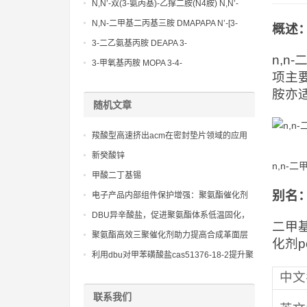
Methoxypropylamine CAS No:5332-73-0
N,N’-双(3-氨丙基)-乙撑二胺(N4胺) N,N’-
Bis(3-aminopropyl)-ethylenediamine CAS
N,N-二甲基二丙基三胺 DMAPAPA N’-[3-
概述
No10563-26-5
(dimethylamino)propyllpropane-1,3-
3-二乙氨基丙胺 DEAPA 3-
diamine CAS No10563-29-8
n,
(Diethylamino)propylamine CAS No 104-
3-甲氧基丙胺 MOPA 3-4-
项主
78-9
Methoxypropylamine CAS No 5332-73-0
胺亦
随机文章
羧酸型高速挤出acm在密封垫片领域的应用
潜力分析
新癸酸锌
n,n-二
甲酸二丁基锡
别名
电子产品内部组件保护增强：聚氨酯催化剂
新癸酸锌的技术优势探讨
DBU异辛酸盐，促进聚氨酯体系低温固化，
二甲基
降低能源消耗和成本
聚氨酯高效三聚催化剂助力提高合成革面层
化剂p
手感及耐刮擦性能的应用方案
利用dbu对甲苯磺酸盐cas51376-18-2提升聚
合反应效率的工业实践
中文
联系我们