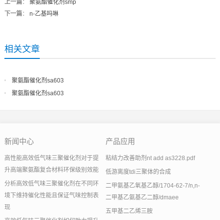
上一篇
：
聚氨酯催化剂smp
下一篇
：
n-乙基吗啉
相关文章
聚氨酯催化剂sa603
聚氨酯催化剂sa603
新闻中心
产品应用
高性能高效低气味三聚催化剂对于提
粘结力改善助剂nt add as3228.pdf
升高端聚氨酯复合材料环保级别效能
低游离度tdi三聚体的合成
分析高效低气味三聚催化剂在不同环
二甲氨基乙氧基乙醇/1704-62-7/n,n-
境下维持催化性能且保证气味控制表
二甲基乙氨基乙二醇/dmaee
现
五甲基二乙烯三胺