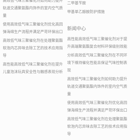
高效低气味三聚催化剂如何助力提升
二甲基苄胺
轨道交通聚氨酯内饰件的室内空气质
甲基单乙醇胺防护措施
量
使用高效低气味三聚催化剂优化高回
新闻中心
弹海绵生产流程并满足严苛环保出口
高性能高效低气味三聚催化剂对于提
高效低气味三聚催化剂在处理聚氨酯
升高端聚氨酯复合材料环保级别效能
软泡内芯异味去除工艺的技术应用指
分析高效低气味三聚催化剂在不同环
导
境下维持催化性能且保证气味控制表
高性能高效低气味三聚催化剂在提升
现
儿童泡沫玩具安全性与触感表现分析
高效低气味三聚催化剂如何助力提升
轨道交通聚氨酯内饰件的室内空气质
量
使用高效低气味三聚催化剂优化高回
弹海绵生产流程并满足严苛环保出口
高效低气味三聚催化剂在处理聚氨酯
软泡内芯异味去除工艺的技术应用指
导