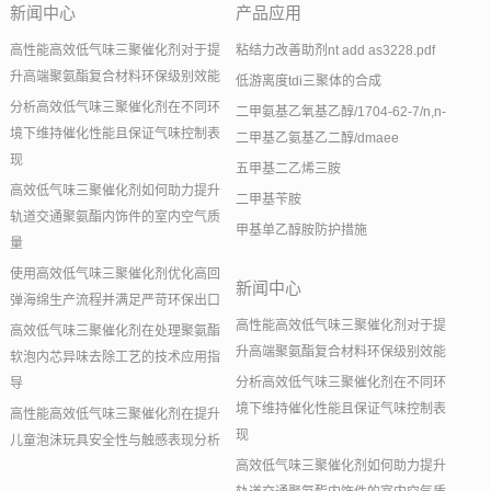
新闻中心
产品应用
高性能高效低气味三聚催化剂对于提
粘结力改善助剂nt add as3228.pdf
升高端聚氨酯复合材料环保级别效能
低游离度tdi三聚体的合成
分析高效低气味三聚催化剂在不同环
二甲氨基乙氧基乙醇/1704-62-7/n,n-
境下维持催化性能且保证气味控制表
二甲基乙氨基乙二醇/dmaee
现
五甲基二乙烯三胺
高效低气味三聚催化剂如何助力提升
二甲基苄胺
轨道交通聚氨酯内饰件的室内空气质
甲基单乙醇胺防护措施
量
使用高效低气味三聚催化剂优化高回
新闻中心
弹海绵生产流程并满足严苛环保出口
高性能高效低气味三聚催化剂对于提
高效低气味三聚催化剂在处理聚氨酯
升高端聚氨酯复合材料环保级别效能
软泡内芯异味去除工艺的技术应用指
分析高效低气味三聚催化剂在不同环
导
境下维持催化性能且保证气味控制表
高性能高效低气味三聚催化剂在提升
现
儿童泡沫玩具安全性与触感表现分析
高效低气味三聚催化剂如何助力提升