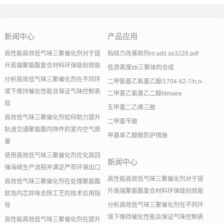
新闻中心
产品应用
高性能高效低气味三聚催化剂对于提
粘结力改善助剂nt add as3228.pdf
升高端聚氨酯复合材料环保级别效能
低游离度tdi三聚体的合成
分析高效低气味三聚催化剂在不同环
二甲氨基乙氧基乙醇/1704-62-7/n,n-
境下维持催化性能且保证气味控制表
二甲基乙氨基乙二醇/dmaee
现
五甲基二乙烯三胺
高效低气味三聚催化剂如何助力提升
二甲基苄胺
轨道交通聚氨酯内饰件的室内空气质
甲基单乙醇胺防护措施
量
使用高效低气味三聚催化剂优化高回
新闻中心
弹海绵生产流程并满足严苛环保出口
高性能高效低气味三聚催化剂对于提
高效低气味三聚催化剂在处理聚氨酯
升高端聚氨酯复合材料环保级别效能
软泡内芯异味去除工艺的技术应用指
分析高效低气味三聚催化剂在不同环
导
境下维持催化性能且保证气味控制表
高性能高效低气味三聚催化剂在提升