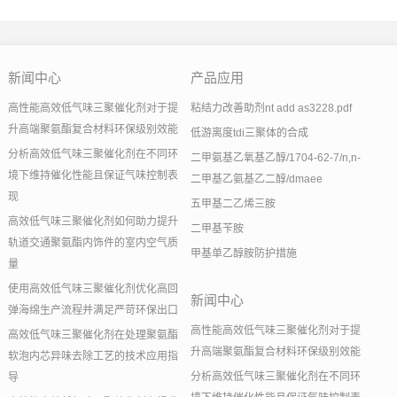
新闻中心
产品应用
高性能高效低气味三聚催化剂对于提
粘结力改善助剂nt add as3228.pdf
升高端聚氨酯复合材料环保级别效能
低游离度tdi三聚体的合成
分析高效低气味三聚催化剂在不同环
二甲氨基乙氧基乙醇/1704-62-7/n,n-
境下维持催化性能且保证气味控制表
二甲基乙氨基乙二醇/dmaee
现
五甲基二乙烯三胺
高效低气味三聚催化剂如何助力提升
二甲基苄胺
轨道交通聚氨酯内饰件的室内空气质
甲基单乙醇胺防护措施
量
使用高效低气味三聚催化剂优化高回
新闻中心
弹海绵生产流程并满足严苛环保出口
高性能高效低气味三聚催化剂对于提
高效低气味三聚催化剂在处理聚氨酯
升高端聚氨酯复合材料环保级别效能
软泡内芯异味去除工艺的技术应用指
分析高效低气味三聚催化剂在不同环
导