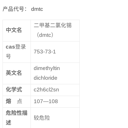
产品代号： dmtc
二甲基二氯化锡
中文名
（dmtc）
cas
登录
753-73-1
号
dimethyltin
英文名
dichloride
化学式
c2h6cl2sn
熔
点
107—108
危险性描
较危险
述