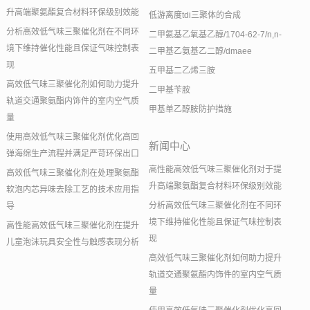
升高端聚氨酯复合材料环保级别效能
低游离度tdi三聚体的合成
分析高效低气味三聚催化剂在不同环
二甲氨基乙氧基乙醇/1704-62-7/n,n-
境下维持催化性能且保证气味控制表
二甲基乙氨基乙二醇/dmaee
现
五甲基二乙烯三胺
高效低气味三聚催化剂如何助力提升
二甲基苄胺
轨道交通聚氨酯内饰件的室内空气质
甲基单乙醇胺防护措施
量
使用高效低气味三聚催化剂优化高回
新闻中心
弹海绵生产流程并满足严苛环保出口
高性能高效低气味三聚催化剂对于提
高效低气味三聚催化剂在处理聚氨酯
升高端聚氨酯复合材料环保级别效能
软泡内芯异味去除工艺的技术应用指
分析高效低气味三聚催化剂在不同环
导
境下维持催化性能且保证气味控制表
高性能高效低气味三聚催化剂在提升
现
儿童泡沫玩具安全性与触感表现分析
高效低气味三聚催化剂如何助力提升
轨道交通聚氨酯内饰件的室内空气质
量