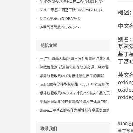
Methoxypropylamine CAS No:5332-73-0
N,N’-双(3-氨丙基)-乙撑二胺(N4胺) N,N’-
Bis(3-aminopropyl)-ethylenediamine CAS
N,N-二甲基二丙基三胺 DMAPAPA N’-[3-
概述
No10563-26-5
(dimethylamino)propyllpropane-1,3-
3-二乙氨基丙胺 DEAPA 3-
diamine CAS No10563-29-8
中文
(Diethylamino)propylamine CAS No 104-
3-甲氧基丙胺 MOPA 3-4-
78-9
Methoxypropylamine CAS No 5332-73-0
别名：
随机文章
基氢氧
基丁基
三(二甲氨基丙基)六氢三嗪对聚氨酯泡沫闭孔
丁基
率及物理性能的影响
热敏催化剂|延迟催化剂在轨道交通、风力发
英文名：b
电领域的应用，提升生产效率
紫外线吸收剂uv-0对低迁移性产品的贡献
oxide
mdi-100在浇注型聚氨酯（cpu）中的应用优
oxide;
势分析
紫外线吸收剂uv-384-2对低voc排放产品的贡
oxide
献
甲基吗啉氧化物在聚氨酯特殊反应体系中的
独特催化效应分析
dmea二甲基乙醇胺作为缓蚀剂在金属表面处
理中的优势
9100催
联系我们
单丁基氢