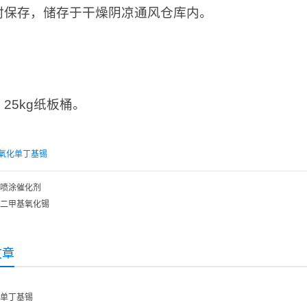
封保存，储存于干燥阴凉通风仓库内。
：
25kg纸板桶。
氧化单丁基锡
喷涂催化剂
二甲基氧化锡
文章
单丁基锡