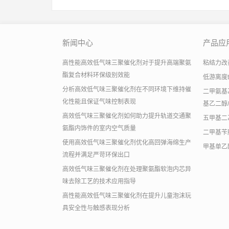
新闻中心
产品应
高性能高效低气味三聚催化剂对于提升高端聚氨
粘结力改善助
酯复合材料环保级别效能
低游离度
分析高效低气味三聚催化剂在不同环境下维持催
二甲氨基乙
化性能且保证气味控制表现
基乙二醇/
高效低气味三聚催化剂如何助力提升轨道交通聚
五甲基二
氨酯内饰件的室内空气质量
二甲基苄
使用高效低气味三聚催化剂优化高回弹海绵生产
甲基单乙
流程并满足严苛环保出口
高效低气味三聚催化剂在处理聚氨酯软泡内芯异
味去除工艺的技术应用指导
高性能高效低气味三聚催化剂在提升儿童泡沫玩
具安全性与触感表现分析