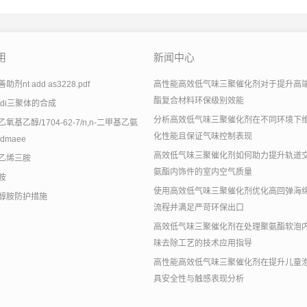
用
新闻中心
剂nt add as3228.pdf
高性能高效低气味三聚催化剂对于提升高
酯复合材料环保级别效能
tdi三聚体的合成
分析高效低气味三聚催化剂在不同环境下
氧基乙醇/1704-62-7/n,n-二甲基乙氨
化性能且保证气味控制表现
dmaee
高效低气味三聚催化剂如何助力提升轨道
乙烯三胺
氨酯内饰件的室内空气质量
胺
使用高效低气味三聚催化剂优化高回弹海
醇胺防护措施
流程并满足严苛环保出口
高效低气味三聚催化剂在处理聚氨酯软泡
味去除工艺的技术应用指导
高性能高效低气味三聚催化剂在提升儿童
具安全性与触感表现分析