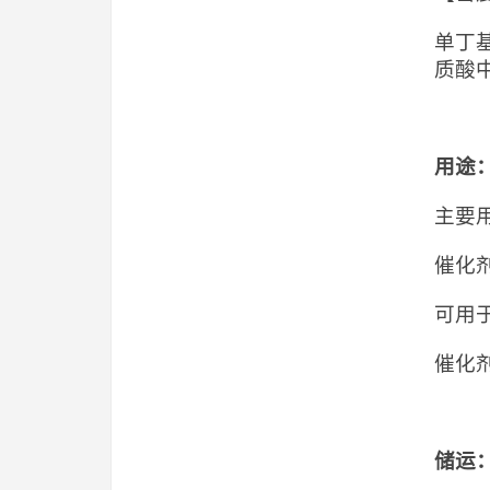
单丁
质酸
用途
主要
催化
可用
催化
储运