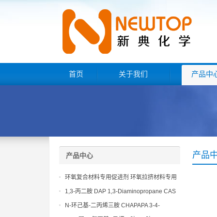
首页
关于我们
产品中
产品
产品中心
环氧复合材料专用促进剂 环氧拉挤材料专用
促进剂 NT EP 120
1,3-丙二胺 DAP 1,3-Diaminopropane CAS
No 109-76-2
N-环己基-二丙烯三胺 CHAPAPA 3-4-