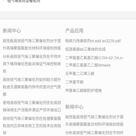
低气味反应型催化剂
新闻中心
产品应用
高性能高效低气味三聚催化剂对于提
粘结力改善助剂nt add as3228.pdf
升高端聚氨酯复合材料环保级别效能
低游离度tdi三聚体的合成
分析高效低气味三聚催化剂在不同环
二甲氨基乙氧基乙醇/1704-62-7/n,n-
境下维持催化性能且保证气味控制表
二甲基乙氨基乙二醇/dmaee
现
五甲基二乙烯三胺
高效低气味三聚催化剂如何助力提升
二甲基苄胺
轨道交通聚氨酯内饰件的室内空气质
甲基单乙醇胺防护措施
量
使用高效低气味三聚催化剂优化高回
新闻中心
弹海绵生产流程并满足严苛环保出口
高性能高效低气味三聚催化剂对于提
高效低气味三聚催化剂在处理聚氨酯
升高端聚氨酯复合材料环保级别效能
软泡内芯异味去除工艺的技术应用指
分析高效低气味三聚催化剂在不同环
导