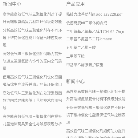
新闻中心
产品应用
高性能高效低气味三聚催化剂对于提
粘结力改善助剂nt add as3228.pdf
升高端聚氨酯复合材料环保级别效能
低游离度tdi三聚体的合成
分析高效低气味三聚催化剂在不同环
二甲氨基乙氧基乙醇/1704-62-7/n,n-
境下维持催化性能且保证气味控制表
二甲基乙氨基乙二醇/dmaee
现
五甲基二乙烯三胺
高效低气味三聚催化剂如何助力提升
二甲基苄胺
轨道交通聚氨酯内饰件的室内空气质
甲基单乙醇胺防护措施
量
使用高效低气味三聚催化剂优化高回
新闻中心
弹海绵生产流程并满足严苛环保出口
高性能高效低气味三聚催化剂对于提
高效低气味三聚催化剂在处理聚氨酯
升高端聚氨酯复合材料环保级别效能
软泡内芯异味去除工艺的技术应用指
分析高效低气味三聚催化剂在不同环
导
境下维持催化性能且保证气味控制表
高性能高效低气味三聚催化剂在提升
现
儿童泡沫玩具安全性与触感表现分析
高效低气味三聚催化剂如何助力提升