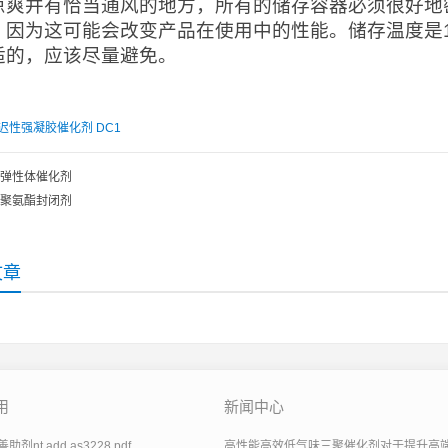
凉爽并有恰当通风的地方，所有的储存容器必须很好地
，因为这可能会改变产品在使用中的性能。储存温度是1
适的，应该尽量避免。
迟性强凝胶催化剂 DC1
弹性体催化剂
聚氨酯封闭剂
文章
用
新闻中心
剂nt add as3228.pdf
高性能高效低气味三聚催化剂对于提升高