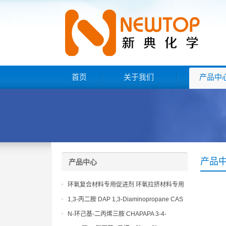
首页
关于我们
产品中
产品
产品中心
环氧复合材料专用促进剂 环氧拉挤材料专用
促进剂 NT EP 120
1,3-丙二胺 DAP 1,3-Diaminopropane CAS
No 109-76-2
N-环己基-二丙烯三胺 CHAPAPA 3-4-