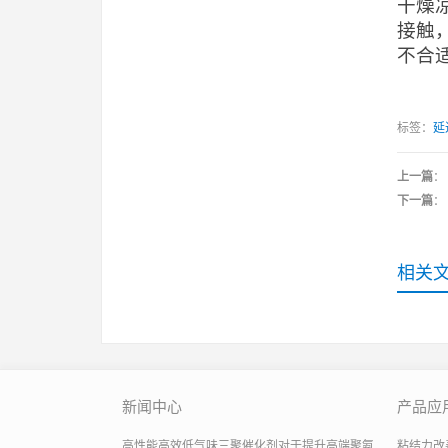
干燥
接触
不合
标签：
延
上一篇
：
下一篇
：
相关
新闻中心
产品应
高性能高效低气味三聚催化剂对于提升高端聚氨
粘结力改善助