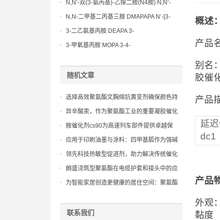
Methoxypropylamine CAS No:5332-73-0
N,N’-双(3-氨丙基)-乙撑二胺(N4胺) N,N’-
Bis(3-aminopropyl)-ethylenediamine CAS
N,N-二甲基二丙基三胺 DMAPAPA N’-[3-
概述
No10563-26-5
(dimethylamino)propyllpropane-1,3-
3-二乙氨基丙胺 DEAPA 3-
diamine CAS No10563-29-8
产品名
(Diethylamino)propylamine CAS No 104-
3-甲氧基丙胺 MOPA 3-4-
78-9
Methoxypropylamine CAS No 5332-73-0
别名：
随机文章
胶催
选择高效聚氨酯文胸绵抗黄变剂确保颜色持
产品描
久稳定
异辛酸汞，作为聚氨酯工业的重要凝胶催化
延迟
剂，在特定领域不可或缺
胺催化剂cs90为高速列车部件提供卓越保
dc1
护：速度与安全并重的选择
应用于印刷油墨与涂料：四甲基胍作为强碱
性添加剂，用于调节体系的pH值和分散性
领先科技热敏型促进剂，助力解决传统催化
剂固化不均、储存期短的问题
朗盛浇筑型聚氨酯在电缆护套和接头中的应
产品
用
为智能家居创造更健康的居住空间：聚氨酯
催化剂dmap的应用
外观
联系我们
黏度（