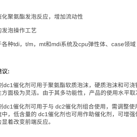
催化聚氨酯发泡反应，增加流动性
的发泡操作工艺
各种tdi，t/m，mt和mdi系统及cpu弹性体、case领域
建议
:
剂dc1催化剂可用于聚氨酯软质泡沫，硬质泡沫和可浇
性方面极为灵活。由于其多功能性，产品的使用水平取
剂dc1催化剂可用于与 dc2催化剂组合使用，需调整
统中，低含量的 dc1催化剂也可用作助催化剂，可增
会显着改变前端反应。