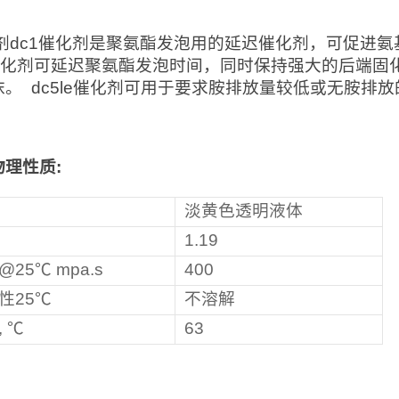
剂dc1催化剂是聚氨酯发泡用的延迟催化剂，可促进氨
1催化剂可延迟聚氨酯发泡时间，同时保持强大的后端固
沫。 dc5le催化剂可用于要求胺排放量较低或无胺排
物理性质
:
淡黄色透明液体
1.19
25℃ mpa.s
400
性25℃
不溶解
, ℃
63