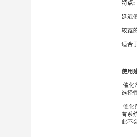
特点
:
延迟
较宽
适合于
使用
催化
选择
催化
有系
此不