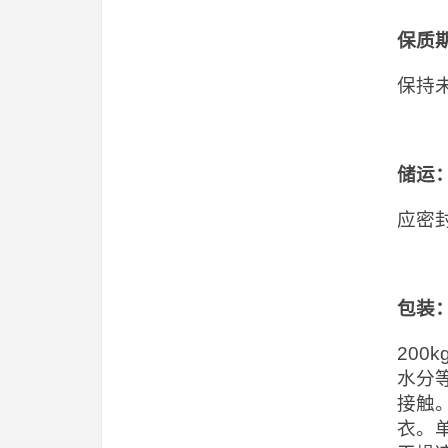
保质
保持
储运
应密
包装
20
水分
接触
衣。