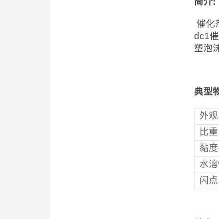
简介
:
催化
dc
塑泡
典型
外观
比重
黏度@
水溶
闪点