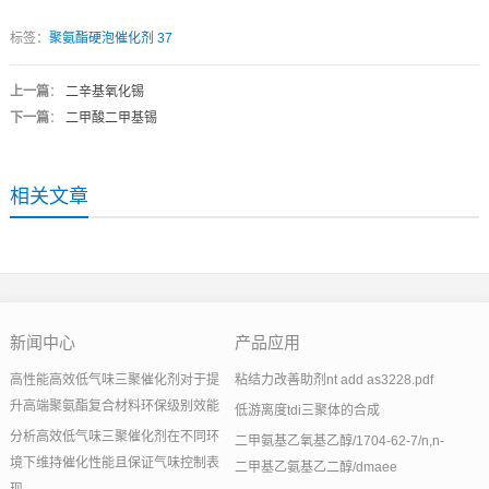
标签：
聚氨酯硬泡催化剂 37
上一篇
：
二辛基氧化锡
下一篇
：
二甲酸二甲基锡
相关文章
新闻中心
产品应用
高性能高效低气味三聚催化剂对于提
粘结力改善助剂nt add as3228.pdf
升高端聚氨酯复合材料环保级别效能
低游离度tdi三聚体的合成
分析高效低气味三聚催化剂在不同环
二甲氨基乙氧基乙醇/1704-62-7/n,n-
境下维持催化性能且保证气味控制表
二甲基乙氨基乙二醇/dmaee