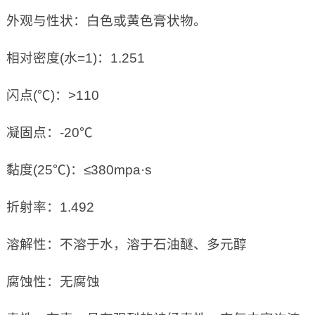
外观与性状：白色或黄色膏状物。
相对密度(水=1)：1.251
闪点(℃)：>110
凝固点：-20℃
黏度(25℃)：≤380mpa·s
折射率：1.492
溶解性：不溶于水，溶于石油醚、多元醇
腐蚀性：无腐蚀