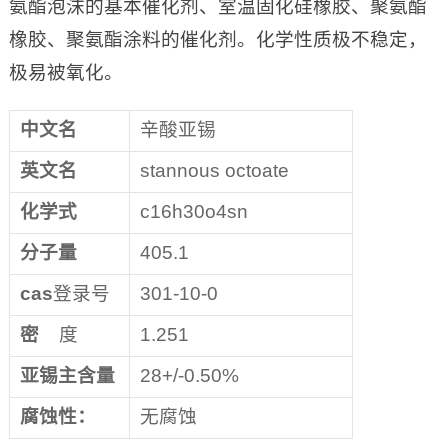
氨酯泡沫的基本催化剂、室温固化硅橡胶、聚氨酯
橡胶、聚氨酯涂料的催化剂。化学性质极不稳定，
极易被氧化。
中文名
辛酸亚锡
英文名
stannous octoate
化学式
c16h30o4sn
分子量
405.1
cas
登录号
301-10-0
密
度
1.251
亚锡主含量
28+/-0.50%
腐蚀性：
无腐蚀