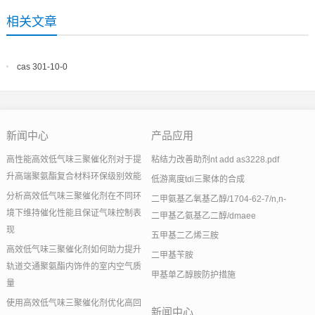
相关文章
cas 301-10-0
新闻中心
产品应用
高性能高效低气味三聚催化剂对于提
粘结力改善助剂nt add as3228.pdf
升高端聚氨酯复合材料环保级别效能
低游离度tdi三聚体的合成
分析高效低气味三聚催化剂在不同环
二甲氨基乙氧基乙醇/1704-62-7/n,n-
境下维持催化性能且保证气味控制表
二甲基乙氨基乙二醇/dmaee
现
五甲基二乙烯三胺
高效低气味三聚催化剂如何助力提升
二甲基苄胺
轨道交通聚氨酯内饰件的室内空气质
甲基单乙醇胺防护措施
量
使用高效低气味三聚催化剂优化高回
新闻中心