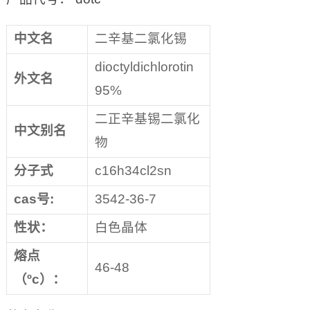
中文名
二辛基二氯化锡
dioctyldichlorotin
外文名
95%
二正辛基锡二氯化
中文别名
物
分子式
c16h34cl2sn
cas
号:
3542-36-7
性状：
白色晶体
熔点
46-48
（ºc）：