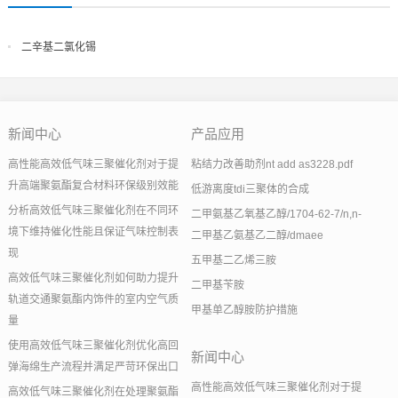
二辛基二氯化锡
新闻中心
产品应用
高性能高效低气味三聚催化剂对于提
粘结力改善助剂nt add as3228.pdf
升高端聚氨酯复合材料环保级别效能
低游离度tdi三聚体的合成
分析高效低气味三聚催化剂在不同环
二甲氨基乙氧基乙醇/1704-62-7/n,n-
境下维持催化性能且保证气味控制表
二甲基乙氨基乙二醇/dmaee
现
五甲基二乙烯三胺
高效低气味三聚催化剂如何助力提升
二甲基苄胺
轨道交通聚氨酯内饰件的室内空气质
甲基单乙醇胺防护措施
量
使用高效低气味三聚催化剂优化高回
新闻中心
弹海绵生产流程并满足严苛环保出口
高性能高效低气味三聚催化剂对于提
高效低气味三聚催化剂在处理聚氨酯