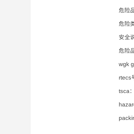
危险品
危险类别
安全说明
危险品运
wgk 
rtec
tsca：
hazar
packi