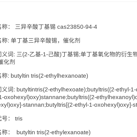
：
称： 三异辛酸丁基锡 cas23850-94-4
名称: 单丁基三异辛酸锡，催化剂
义词: 三(2-乙基-1-己酸)丁基锡;单丁基氧化物的衍
催化剂
 butyltin tris(2-ethylhexanoate)
: butyltintris(2-ethylhexoate);butyltris((2-ethyl-1-
1-oxohexyl)oxy)stannane;butyltris((2-ethylhexanoyl)ox
xyl)oxy]-stannan;butyltris[(2-ethyl-1-oxohexyl)oxy]-
： tris
 butyltin tris(2-ethylexanoate)