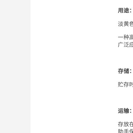
用途
淡黄
一种
广泛
存储
贮存
运输
存放
助手