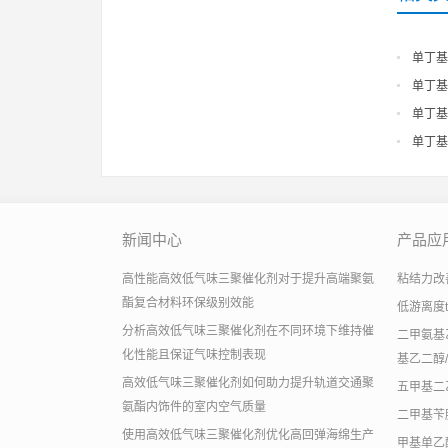
单丁基
单丁基
单丁基
单丁基
新闻中心
产品应
高性能高效低气味三聚催化剂对于提升高端聚氨
粘结力改善助
酯复合材料环保级别效能
低游离度
分析高效低气味三聚催化剂在不同环境下维持催
二甲氨基乙
化性能且保证气味控制表现
基乙二醇/
高效低气味三聚催化剂如何助力提升轨道交通聚
五甲基二
氨酯内饰件的室内空气质量
二甲基苄
使用高效低气味三聚催化剂优化高回弹海绵生产
甲基单乙