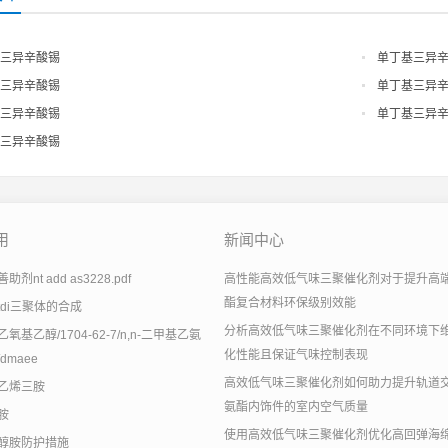
三异辛酸锡
单丁基三异
三异辛酸锡
单丁基三异
三异辛酸锡
单丁基三异
三异辛酸锡
用
新闻中心
剂nt add as3228.pdf
高性能高效低气味三聚催化剂对于提升高
酯复合材料环保级别效能
tdi三聚体的合成
分析高效低气味三聚催化剂在不同环境下
氧基乙醇/1704-62-7/n,n-二甲基乙氨
化性能且保证气味控制表现
dmaee
高效低气味三聚催化剂如何助力提升轨道
乙烯三胺
氨酯内饰件的室内空气质量
胺
使用高效低气味三聚催化剂优化高回弹海
醇胺防护措施