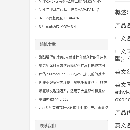
Methoxypropylamine CAS No:5332-73-0
N,N’-双(3-氨丙基)-乙撑二胺(N4胺) N,N’-
Bis(3-aminopropyl)-ethylenediamine CAS
N,N-二甲基二丙基三胺 DMAPAPA N’-[3-
概述
No10563-26-5
(dimethylamino)propyllpropane-1,3-
3-二乙氨基丙胺 DEAPA 3-
diamine CAS No10563-29-8
产品名
(Diethylamino)propylamine CAS No 104-
3-甲氧基丙胺 MOPA 3-4-
78-9
Methoxypropylamine CAS No 5332-73-0
中文
随机文章
中文同
聚酯增塑剂改善pvc耐油性和耐久性的作用机
酸)，
理分析
聚氨酯涂料高效防沉降粘剂在高性能胶粘剂
英文名称:
中的应用，旨在提高粘度稳定性与施胶方便
评估 desmodur n3600与不同多元醇的反应
性。
活性和兼容性
创建更健康室内环境：聚氨酯催化剂pc-77在
英文同义词
智能家居中的应用
聚氨酯发泡延迟剂，适用于大型部件和复杂
ethyl-
模具的聚氨酯灌注发泡
oxohe
高回弹催化剂c-225
zcat系列有机锌催化剂的工业化生产和质量控
产品代号
制，确保聚氨酯产品的批量稳定生产。
英文名称：
联系我们