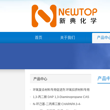
首页
关于我们
产品中
产品
产品中心
环氧复合材料专用促进剂 环氧拉挤材料专用
促进剂 NT EP 120
1,3-丙二胺 DAP 1,3-Diaminopropane CAS
No 109-76-2
N-环己基-二丙烯三胺 CHAPAPA 3-4-