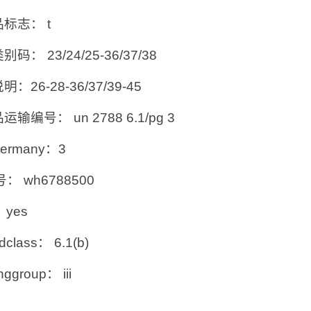
标志： t
码： 23/24/25-36/37/38
：26-28-36/37/39-45
输编号： un 2788 6.1/pg 3
germany：3
s号： wh6788500
 yes
dclass： 6.1(b)
nggroup： iii