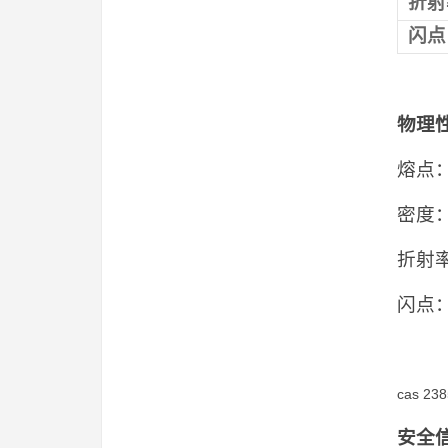
折射
闪点
物理
熔点： 
密度： 1
折射率：n
闪点：>
cas 2
安全