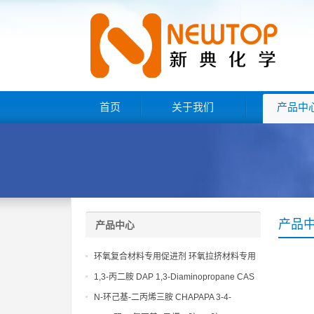
首页
关于我们
产品中
产品
产品中心
环氧复合材料专用促进剂 环氧拉挤材料专用
促进剂 NT EP 120
1,3-丙二胺 DAP 1,3-Diaminopropane CAS
No 109-76-2
N-环己基-二丙烯三胺 CHAPAPA 3-4-