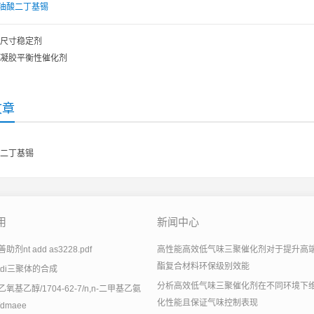
油酸二丁基锡
尺寸稳定剂
凝胶平衡性催化剂
文章
二丁基锡
用
新闻中心
剂nt add as3228.pdf
高性能高效低气味三聚催化剂对于提升高
酯复合材料环保级别效能
tdi三聚体的合成
分析高效低气味三聚催化剂在不同环境下
氧基乙醇/1704-62-7/n,n-二甲基乙氨
化性能且保证气味控制表现
dmaee