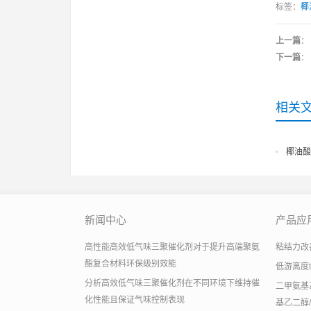
标签：
椰
上一篇
：
下一篇
：
相关
椰油酸
新闻中心
产品应
高性能高效低气味三聚催化剂对于提升高端聚氨
粘结力改善助
酯复合材料环保级别效能
低游离度
分析高效低气味三聚催化剂在不同环境下维持催
二甲氨基乙
化性能且保证气味控制表现
基乙二醇/