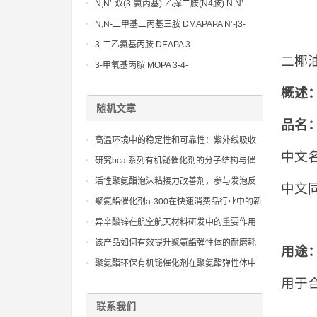
Methoxypropylamine CAS No:5332-73-0
N,N’-双(3-氨丙基)-乙撑二胺(N4胺) N,N’-
Bis(3-aminopropyl)-ethylenediamine CAS
N,N-二甲基二丙基三胺 DMAPAPA N’-[3-
No10563-26-5
(dimethylamino)propyllpropane-1,3-
3-二乙氨基丙胺 DEAPA 3-
diamine CAS No10563-29-8
二椰
(Diethylamino)propylamine CAS No 104-
3-甲氧基丙胺 MOPA 3-4-
78-9
Methoxypropylamine CAS No 5332-73-0
概述
随机文章
品名
高温环境中的稳定性和可靠性：紫外线吸收
中文
剂uv-234的表现评估
研究bcat系列有机铋催化剂的分子结构与催
化活性的关系，实现性能定制。
活性聚氨酯泡沫粘接力改善剂，参与发泡反
中文
应，提高泡沫边缘的整体结构强度
聚氨酯催化剂a-300在快速消费品行业中的新
兴趋势观察
异辛酸锌在航空航天材料研发中的重要作用
该产品如何有效提升聚氨酯弹性体的耐磨耗
用途
性与抗撕裂强度
聚氨酯环保有机铋催化剂在聚氨酯弹性体中
的应用，确保固化速度和力学性能的稳定。
用于
联系我们