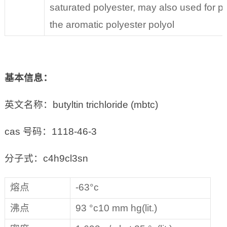
saturated polyester, may also used for p
the aromatic polyester polyol
基本信息：
英文名称：butyltin trichloride (mbtc)
cas 号码：1118-46-3
分子式：c4h9cl3sn
熔点
-63°c
沸点
93 °c10 mm hg(lit.)