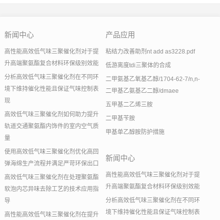
新闻中心
产品应用
高性能高效低气味三聚催化剂对于提
粘结力改善助剂nt add as3228.pdf
升高端聚氨酯复合材料环保级别效能
低游离度tdi三聚体的合成
分析高效低气味三聚催化剂在不同环
二甲氨基乙氧基乙醇/1704-62-7/n,n-
境下维持催化性能且保证气味控制表
二甲基乙氨基乙二醇/dmaee
现
五甲基二乙烯三胺
高效低气味三聚催化剂如何助力提升
二甲基苄胺
轨道交通聚氨酯内饰件的室内空气质
甲基单乙醇胺防护措施
量
使用高效低气味三聚催化剂优化高回
新闻中心
弹海绵生产流程并满足严苛环保出口
高性能高效低气味三聚催化剂对于提
高效低气味三聚催化剂在处理聚氨酯
升高端聚氨酯复合材料环保级别效能
软泡内芯异味去除工艺的技术应用指
分析高效低气味三聚催化剂在不同环
导
境下维持催化性能且保证气味控制表
高性能高效低气味三聚催化剂在提升