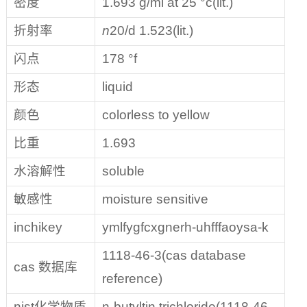
密度
1.693 g/ml at 25 °c(lit.)
折射率
n
20/d 1.523(lit.)
闪点
178 °f
形态
liquid
颜色
colorless to yellow
比重
1.693
水溶解性
soluble
敏感性
moisture sensitive
inchikey
ymlfygfcxgnerh-uhfffaoysa-k
1118-46-3(cas database
cas 数据库
reference)
nist化学物质
n-butyltin trichloride(1118-46-