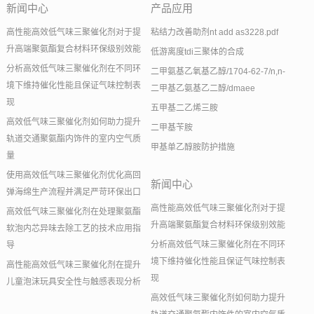
新闻中心
产品应用
高性能高效低气味三聚催化剂对于提
粘结力改善助剂nt add as3228.pdf
升高端聚氨酯复合材料环保级别效能
低游离度tdi三聚体的合成
分析高效低气味三聚催化剂在不同环
二甲氨基乙氧基乙醇/1704-62-7/n,n-
境下维持催化性能且保证气味控制表
二甲基乙氨基乙二醇/dmaee
现
五甲基二乙烯三胺
高效低气味三聚催化剂如何助力提升
二甲基苄胺
轨道交通聚氨酯内饰件的室内空气质
甲基单乙醇胺防护措施
量
使用高效低气味三聚催化剂优化高回
新闻中心
弹海绵生产流程并满足严苛环保出口
高性能高效低气味三聚催化剂对于提
高效低气味三聚催化剂在处理聚氨酯
升高端聚氨酯复合材料环保级别效能
软泡内芯异味去除工艺的技术应用指
分析高效低气味三聚催化剂在不同环
导
境下维持催化性能且保证气味控制表
高性能高效低气味三聚催化剂在提升
现
儿童泡沫玩具安全性与触感表现分析
高效低气味三聚催化剂如何助力提升