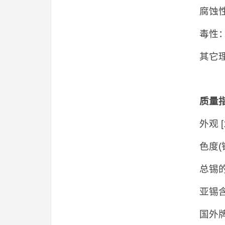
腐蚀
毒性：
其它理
质量
外观 
色度(
总锡的
亚锡含
国外牌