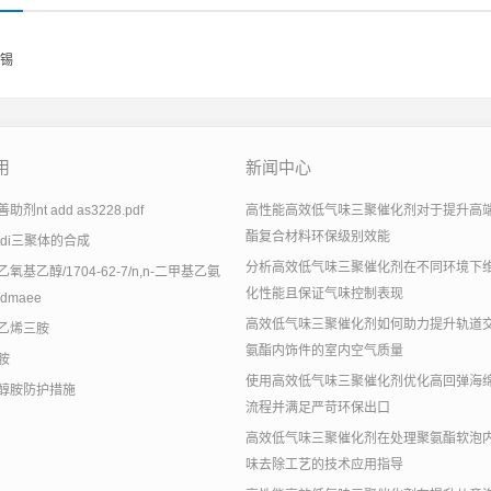
锡
用
新闻中心
剂nt add as3228.pdf
高性能高效低气味三聚催化剂对于提升高
酯复合材料环保级别效能
tdi三聚体的合成
分析高效低气味三聚催化剂在不同环境下
氧基乙醇/1704-62-7/n,n-二甲基乙氨
化性能且保证气味控制表现
dmaee
高效低气味三聚催化剂如何助力提升轨道
乙烯三胺
氨酯内饰件的室内空气质量
胺
使用高效低气味三聚催化剂优化高回弹海
醇胺防护措施
流程并满足严苛环保出口
高效低气味三聚催化剂在处理聚氨酯软泡
味去除工艺的技术应用指导