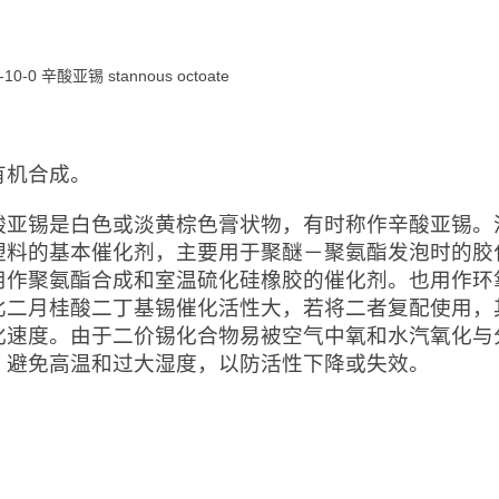
1-10-0 辛酸亚锡 stannous octoate
：
有机合成。
酸亚锡是白色或淡黄棕色膏状物，有时称作辛酸亚锡。
塑料的基本催化剂，主要用于聚醚－聚氨酯发泡时的胶
用作聚氨酯合成和室温硫化硅橡胶的催化剂。也用作环
比二月桂酸二丁基锡催化活性大，若将二者复配使用，
化速度。由于二价锡化合物易被空气中氧和水汽氧化与
，避免高温和过大湿度，以防活性下降或失效。
：