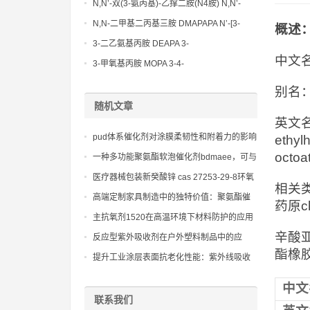
Methoxypropylamine CAS No:5332-73-0
N,N’-双(3-氨丙基)-乙撑二胺(N4胺) N,N’-
Bis(3-aminopropyl)-ethylenediamine CAS
N,N-二甲基二丙基三胺 DMAPAPA N’-[3-
概述
No10563-26-5
(dimethylamino)propyllpropane-1,3-
3-二乙氨基丙胺 DEAPA 3-
diamine CAS No10563-29-8
中文
(Diethylamino)propylamine CAS No 104-
3-甲氧基丙胺 MOPA 3-4-
78-9
Methoxypropylamine CAS No 5332-73-0
别名：
随机文章
英文名称：
pud体系催化剂对涂膜柔韧性和附着力的影响
ethyl
octoat
一种多功能聚氨酯软泡催化剂bdmaee，可与
多种催化剂协同作用
医疗器械包装新癸酸锌 cas 27253-29-8环氧
相关类
乙烷灭菌兼容性工艺
高端定制家具制造中的独特价值：聚氨酯催
药原che
化剂 异辛酸铅
主抗氧剂1520在高温环境下材料防护的应用
案例
辛酸亚
反应型紫外吸收剂在户外塑料制品中的应
酯橡
用，提供持久的紫外防护和抗黄变能力。
提升工业涂层表面抗老化性能：紫外线吸收
剂uv-400的技术突破
中文
联系我们