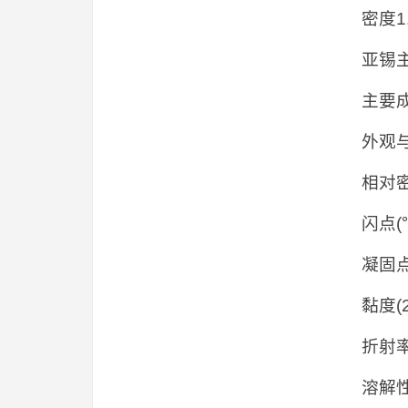
密度1.
亚锡主含
主要
外观
相对密
闪点(
凝固点
黏度(2
折射率
溶解