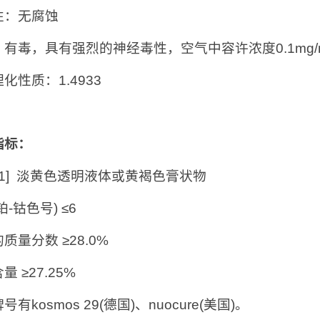
性：无腐蚀
有毒，具有强烈的神经毒性，空气中容许浓度0.1mg/
化性质：1.4933
指标：
[1] 淡黄色透明液体或黄褐色膏状物
铂-钴色号) ≤6
质量分数 ≥28.0%
量 ≥27.25%
号有kosmos 29(德国)、nuocure(美国)。