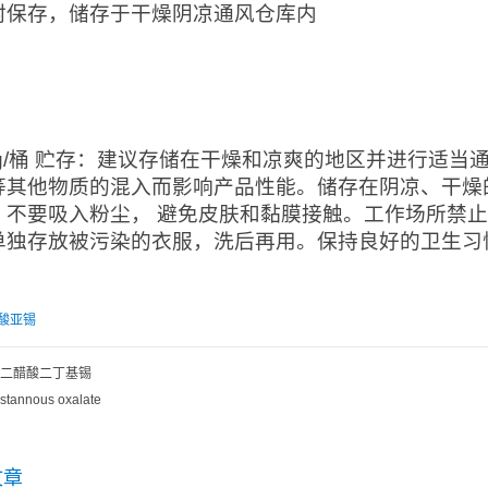
封保存，储存于干燥阴凉通风仓库内
：
0kg/桶 贮存：建议存储在干燥和凉爽的地区并进行适
等其他物质的混入而影响产品性能。储存在阴凉、干燥
。不要吸入粉尘， 避免皮肤和黏膜接触。工作场所禁
单独存放被污染的衣服，洗后再用。保持良好的卫生习
酸亚锡
二醋酸二丁基锡
stannous oxalate
文章