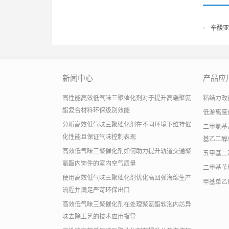
辛酸亚
新闻中心
产品应
高性能高效低气味三聚催化剂对于提升高端聚氨
粘结力改善助
酯复合材料环保级别效能
低游离度
分析高效低气味三聚催化剂在不同环境下维持催
二甲氨基乙
化性能且保证气味控制表现
基乙二醇/
高效低气味三聚催化剂如何助力提升轨道交通聚
五甲基二
氨酯内饰件的室内空气质量
二甲基苄
使用高效低气味三聚催化剂优化高回弹海绵生产
甲基单乙
流程并满足严苛环保出口
高效低气味三聚催化剂在处理聚氨酯软泡内芯异
味去除工艺的技术应用指导