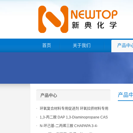
首页
关于我们
产品中
产品
产品中心
环氧复合材料专用促进剂 环氧拉挤材料专用
促进剂 NT EP 120
1,3-丙二胺 DAP 1,3-Diaminopropane CAS
No 109-76-2
N-环己基-二丙烯三胺 CHAPAPA 3-4-