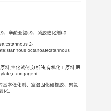
，辛酸亚锡t-9，凝胶催化剂t-9
lt;stannous 2-
ate;stannous octanoate;stannous
原料;生化试剂;分析纯;有机化工原料;医
late;curingagent
酯泡沫的基本催化剂、室温固化硅橡胶、聚氨
氧化。