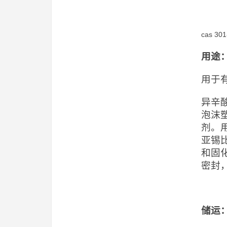
cas 30
用途
用于
异辛
泡沫
剂。
亚锡
和固
密封
储运