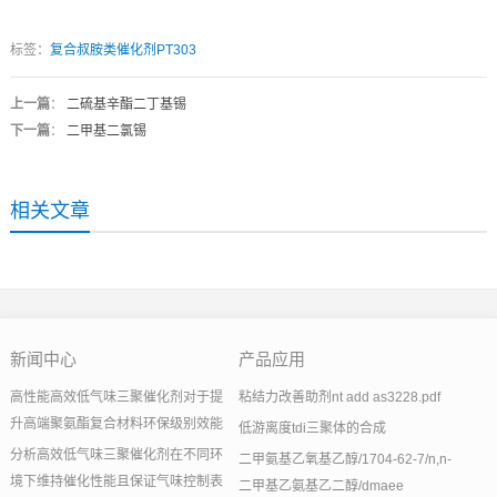
标签：
复合叔胺类催化剂PT303
上一篇
：
二硫基辛酯二丁基锡
下一篇
：
二甲基二氯锡
相关文章
新闻中心
产品应用
高性能高效低气味三聚催化剂对于提
粘结力改善助剂nt add as3228.pdf
升高端聚氨酯复合材料环保级别效能
低游离度tdi三聚体的合成
分析高效低气味三聚催化剂在不同环
二甲氨基乙氧基乙醇/1704-62-7/n,n-
境下维持催化性能且保证气味控制表
二甲基乙氨基乙二醇/dmaee