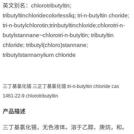
英文别名：chlorotributyltin;
tributyltinchloridecolorlessliq; tri-n-butyltin choride;
tri-n-butylchlorotin;trinbutyltinchloride;chlorotri-n-
butylstannane~chlorotri-n-butyltin; tributyltin
chloride; tributyl(chloro)stannane;
tributylstannanylium chloride
三丁基氯化锡 三正丁基氯化锡 tri-n-butyltin chloride cas
1461-22-9 chlorotributyltin
产品描述
三丁基氯化锡，无色液体。溶于乙醇、庚烷，和。