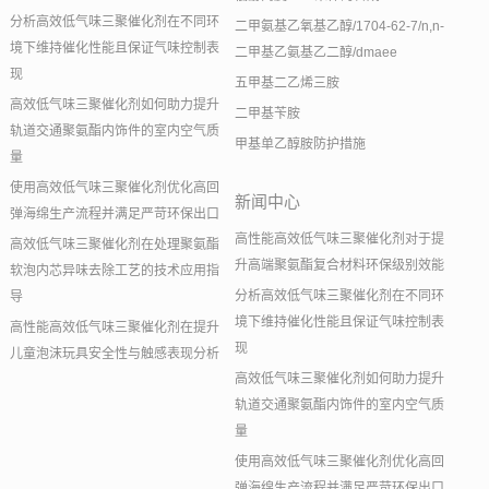
分析高效低气味三聚催化剂在不同环
二甲氨基乙氧基乙醇/1704-62-7/n,n-
境下维持催化性能且保证气味控制表
二甲基乙氨基乙二醇/dmaee
现
五甲基二乙烯三胺
高效低气味三聚催化剂如何助力提升
二甲基苄胺
轨道交通聚氨酯内饰件的室内空气质
甲基单乙醇胺防护措施
量
使用高效低气味三聚催化剂优化高回
新闻中心
弹海绵生产流程并满足严苛环保出口
高性能高效低气味三聚催化剂对于提
高效低气味三聚催化剂在处理聚氨酯
升高端聚氨酯复合材料环保级别效能
软泡内芯异味去除工艺的技术应用指
分析高效低气味三聚催化剂在不同环
导
境下维持催化性能且保证气味控制表
高性能高效低气味三聚催化剂在提升
现
儿童泡沫玩具安全性与触感表现分析
高效低气味三聚催化剂如何助力提升
轨道交通聚氨酯内饰件的室内空气质
量
使用高效低气味三聚催化剂优化高回
弹海绵生产流程并满足严苛环保出口