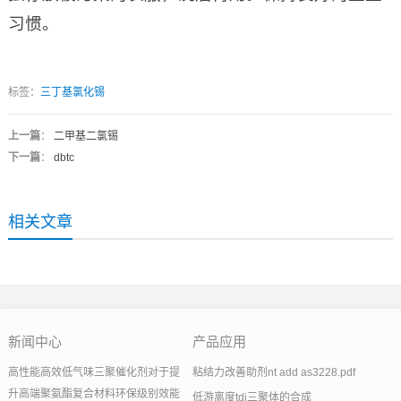
习惯。
标签：
三丁基氯化锡
上一篇
：
二甲基二氯锡
下一篇
：
dbtc
相关文章
新闻中心
产品应用
高性能高效低气味三聚催化剂对于提
粘结力改善助剂nt add as3228.pdf
升高端聚氨酯复合材料环保级别效能
低游离度tdi三聚体的合成